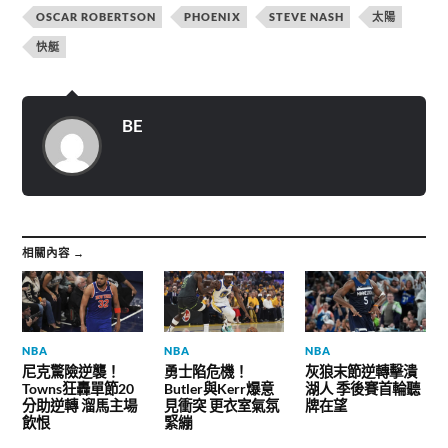
在
b
g
新
o
r
OSCAR ROBERTSON
PHOENIX
STEVE NASH
太陽
視
o
a
窗
k
m
快艇
中
(
(
開
在
在
啟
新
新
)
視
視
窗
窗
中
中
開
開
BE
啟
啟
)
)
相關內容 →
NBA
NBA
NBA
尼克驚險逆襲！
勇士陷危機！
灰狼末節逆轉擊潰
Towns狂轟單節20
Butler與Kerr爆意
湖人 季後賽首輪聽
分助逆轉 溜馬主場
見衝突 更衣室氣氛
牌在望
飲恨
緊繃