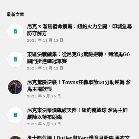
最新文章
尼克 x 溜馬宿命續篇：紐約火力全開，印城急尋
防守解方
2025 年 11 月 12 日
東區決戰續集：從尼克G3驚險逆轉，到溜馬G6
關門挺進總冠軍賽
2025 年 11 月 12 日
尼克驚險逆襲！Towns狂轟單節20分助逆轉 溜
馬主場飲恨
2025 年 5 月 26 日
尼克東決票價飆破天際！紐約瘋籃球 溜馬主帥
嚴陣以待布朗森
2025 年 5 月 20 日
勇士陷危機！Butler與Kerr爆意見衝突 更衣室