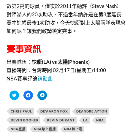
數第2高的球員，僅次於2011年納許（Steve Nash）
對陣湖人的20次助攻，不過當年納許是在第3度延長
賽才進帳最後1次助攻，今天快艇對上太陽兩隊表現會
如何呢？讓我們敬請鎖定賽事。
賽事資訊
出賽隊伍：
快艇(LA) vs 太陽(Phoenix)
直播時間：
台灣時間 02月17日(星期五)11:00
NBA賽事評論
請點此
分
按
按
享
一
一
到
下
下
T
以
以
w
分
分
CHRIS PAUL
DE'AARON FOX
DEANDRE AYTON
i
享
享
t
至
到
t
F
T
DEVIN BOOKER
KEVIN DURANT
LA
NBA
e
a
e
r
c
l
NBA直播
NBA線上直播
NBA線上看
(
e
e