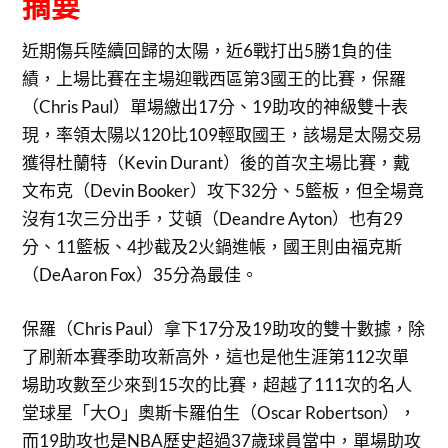
摘要
近期傷兵陸續回歸的太陽，近6戰打出5勝1負的佳
績，上場比賽在主場迎戰西區第3國王的比賽，保羅
（Chris Paul）單場繳出17分、19助攻的神級雙十表
現，率領太陽以120比109輕取國王，該場是太陽交易
獲得杜蘭特（Kevin Durant）後的首次主場比賽，戴
文布克（Devin Booker）攻下32分、5籃板，但全場竟
沒有1次三分出手，艾頓（Deandre Ayton）也有29
分、11籃板、4抄截及2火鍋進帳，國王則由福克斯
（DeAaron Fox）35分為最佳。
保羅（Chris Paul）拿下17分及19助攻的雙十數據，除
了刷新本賽季助攻新高外，這也是他生涯第112次單
場助攻數至少來到15次的比賽，超越了111次的名人
堂球星「大O」奧斯卡羅伯生（Oscar Robertson），
而19助攻也是NBA歷史超過37歲球員當中，單場助攻