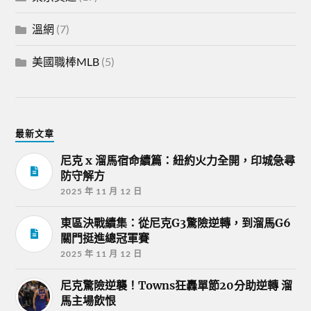
溫網
(7)
美國職棒MLB
(5)
最新文章
尼克 x 溜馬宿命續篇：紐約火力全開，印城急尋
防守解方
2025 年 11 月 12 日
東區決戰續集：從尼克G3驚險逆轉，到溜馬G6
關門挺進總冠軍賽
2025 年 11 月 12 日
尼克驚險逆襲！Towns狂轟單節20分助逆轉 溜
馬主場飲恨