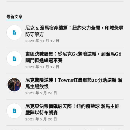
最新文章
尼克 x 溜馬宿命續篇：紐約火力全開，印城急尋
防守解方
2025 年 11 月 12 日
東區決戰續集：從尼克G3驚險逆轉，到溜馬G6
關門挺進總冠軍賽
2025 年 11 月 12 日
尼克驚險逆襲！Towns狂轟單節20分助逆轉 溜
馬主場飲恨
2025 年 5 月 26 日
尼克東決票價飆破天際！紐約瘋籃球 溜馬主帥
嚴陣以待布朗森
2025 年 5 月 20 日