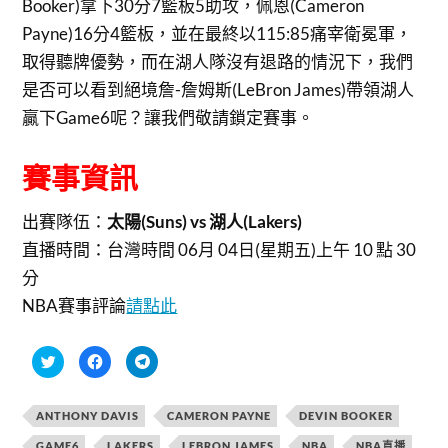
Booker)拿下30分7籃板5助攻，佩恩(Cameron
Payne)16分4籃板，並在最終以115:85痛宰衛冕軍，
取得聽牌優勢，而在湖人隊沒有退路的情況下，我們
是否可以看到絕境詹-詹姆斯(LeBron James)帶領湖人
贏下Game6呢？讓我們敬請鎖定賽事。
賽事資訊
出賽隊伍：
太陽(Suns) vs 湖人(Lakers)
直播時間：
台灣時間 06月 04日(星期五)上午 10 點 30
分
NBA賽事評論
請點此
分
按
按
享
一
一
到
下
下
T
以
以
w
分
分
ANTHONY DAVIS
CAMERON PAYNE
DEVIN BOOKER
i
享
享
t
至
到
t
F
T
GAME6
LAKERS
LEBRON JAMES
NBA
NBA直播