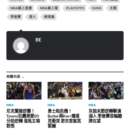
e
a
e
r
c
l
NBA線上直播
NBA線上看
PLAYOFFS
SUNS
太陽
(
e
e
在
b
g
新
o
r
季後賽
湖人
絕境詹
視
o
a
窗
k
m
中
(
(
開
在
在
啟
新
新
)
視
視
BE
窗
窗
中
中
開
開
啟
啟
)
)
相關內容 →
NBA
NBA
NBA
尼克驚險逆襲！
勇士陷危機！
灰狼末節逆轉擊潰
Towns狂轟單節20
Butler與Kerr爆意
湖人 季後賽首輪聽
分助逆轉 溜馬主場
見衝突 更衣室氣氛
牌在望
飲恨
緊繃