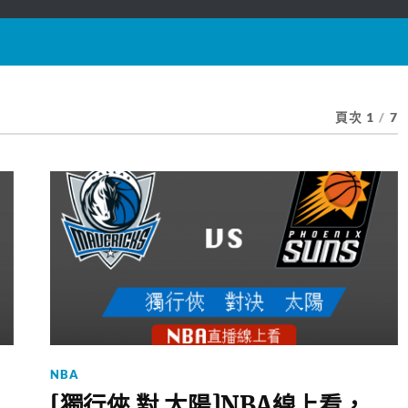
頁次 1
/
7
NBA
[獨行俠 對 太陽]NBA線上看，