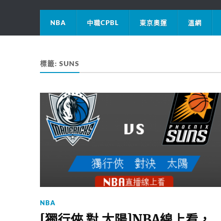
NBA
中職CPBL
東京奧運
溫網
標籤:
SUNS
NBA
[獨行俠 對 太陽]NBA線上看，