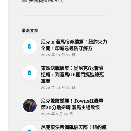
美國職棒MLB
(5)
最新文章
尼克 x 溜馬宿命續篇：紐約火力
全開，印城急尋防守解方
2025 年 11 月 12 日
東區決戰續集：從尼克G3驚險
逆轉，到溜馬G6關門挺進總冠
軍賽
2025 年 11 月 12 日
尼克驚險逆襲！Towns狂轟單
節20分助逆轉 溜馬主場飲恨
2025 年 5 月 26 日
尼克東決票價飆破天際！紐約瘋