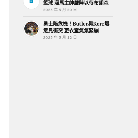
籃球 溜馬主帥嚴陣以待布朗森
2025 年 5 月 20 日
勇士陷危機！Butler與Kerr爆
意見衝突 更衣室氣氛緊繃
2025 年 5 月 12 日