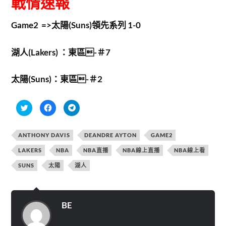
戰情速報
Game2 =>太陽(Suns)領先系列 1-0
湖人(Lakers) ：東區-＃7
太陽(Suns)：東區-＃2
分
按
按
享
一
一
到
下
下
T
以
以
w
分
分
ANTHONY DAVIS
DEANDRE AYTON
GAME2
i
享
享
t
至
到
t
F
T
LAKERS
NBA
NBA直播
NBA線上直播
NBA線上看
e
a
e
r
c
l
SUNS
太陽
湖人
(
e
e
在
b
g
新
o
r
視
o
a
窗
k
m
中
(
(
開
在
在
BE
啟
新
新
)
視
視
窗
窗