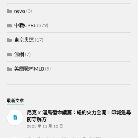
news
(3)
中職CPBL
(379)
東京奧運
(17)
溫網
(7)
美國職棒MLB
(5)
最新文章
尼克 x 溜馬宿命續篇：紐約火力全開，印城急尋
防守解方
2025 年 11 月 12 日