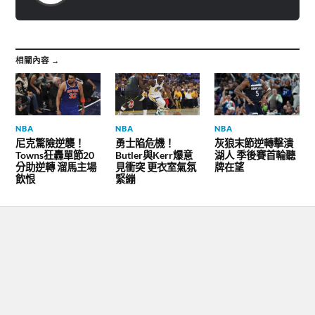
中
中
開
開
啟
啟
)
)
相關內容 →
NBA
NBA
NBA
尼克驚險逆襲！
勇士陷危機！
灰狼末節逆轉擊潰
Towns狂轟單節20
Butler與Kerr爆意
湖人 季後賽首輪聽
分助逆轉 溜馬主場
見衝突 更衣室氣氛
牌在望
飲恨
緊繃