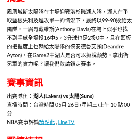
鳳凰城斯太陽隊在主場迎戰洛杉磯湖人隊，湖人在爭
取籃板失利及進攻單一的情況下，最終以99-90敗給太
陽隊，一眉哥戴維斯(Anthony Davis)在場上似乎也找
不到手感全場投16中5，3分球也是2投0中，且在籃板
的把握度上也輸給太陽隊的德安德魯艾頓(Deandre
Ayton)，在Game2中湖人是否可以擺脫頹勢，拿出衛
冕軍的實力呢？讓我們敬請鎖定賽事。
賽事資訊
出賽隊伍：
湖人(Lakers) vs 太陽(Suns)
直播時間：
台灣時間 05月 26日 (星期三)上午 10 點 00
分
NBA賽事評論
請點此
,
LineTV