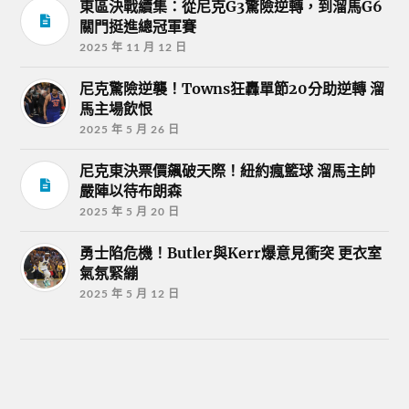
東區決戰續集：從尼克G3驚險逆轉，到溜馬G6
關門挺進總冠軍賽
2025 年 11 月 12 日
尼克驚險逆襲！Towns狂轟單節20分助逆轉 溜
馬主場飲恨
2025 年 5 月 26 日
尼克東決票價飆破天際！紐約瘋籃球 溜馬主帥
嚴陣以待布朗森
2025 年 5 月 20 日
勇士陷危機！Butler與Kerr爆意見衝突 更衣室
氣氛緊繃
2025 年 5 月 12 日