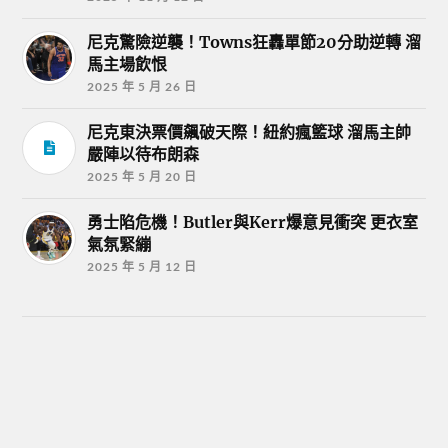
尼克驚險逆襲！Towns狂轟單節20分助逆轉 溜
馬主場飲恨
2025 年 5 月 26 日
尼克東決票價飆破天際！紐約瘋籃球 溜馬主帥
嚴陣以待布朗森
2025 年 5 月 20 日
勇士陷危機！Butler與Kerr爆意見衝突 更衣室
氣氛緊繃
2025 年 5 月 12 日