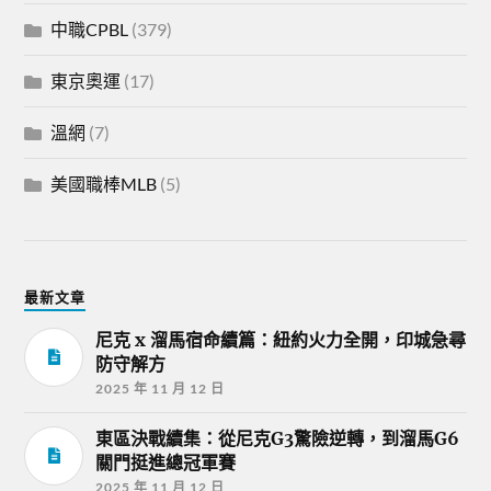
中職CPBL
(379)
東京奧運
(17)
溫網
(7)
美國職棒MLB
(5)
最新文章
尼克 x 溜馬宿命續篇：紐約火力全開，印城急尋
防守解方
2025 年 11 月 12 日
東區決戰續集：從尼克G3驚險逆轉，到溜馬G6
關門挺進總冠軍賽
2025 年 11 月 12 日