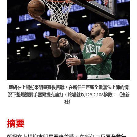
籃網在上場迎來明星賽後首戰，在新任三巨頭全數無法上陣的情
況下整場遭對手塞爾提克痛打，終場就以129：106慘敗。（法新
社）
摘要
籃網在上場迎來明星賽後首戰，在新任三巨頭全數無