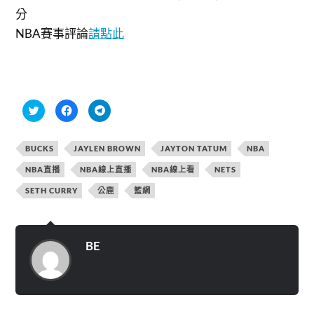
分
NBA賽事評論
請點此
分
按
按
享
一
一
到
下
下
T
以
以
w
分
分
BUCKS
JAYLEN BROWN
JAYTON TATUM
NBA
i
享
享
t
至
到
t
F
T
NBA直播
NBA線上直播
NBA線上看
NETS
e
a
e
r
c
l
SETH CURRY
公鹿
籃網
(
e
e
在
b
g
新
o
r
視
o
a
窗
k
m
中
(
(
開
在
在
BE
啟
新
新
)
視
視
窗
窗
中
中
開
開
啟
啟
)
)