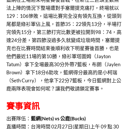
法上陣的情況下整場遭對手塞爾提克痛打，終場就以
129：106慘敗，這場比賽完全沒有領先互換，從頭到
尾都是綠衫軍佔上風，首節35：22領先13分，半場打
完領先15分，第三節打完比數更被拉開到98：74，高
達24分差，第四節沒過多久就變成垃圾時間，塞爾提
克也在比賽時間結束後順利收下明星賽後首勝，也是
他們最近11場的第10勝，綠衫軍塔圖姆（Jayton
Tatum）拿下全場最高30分外帶7籃板，布朗（Jaylen
Brown）拿下18分6助攻，籃網得分最高的是小柯瑞
（Seth Curry），他拿下22分7籃板，今日籃網對上公
鹿兩隊表現會如何呢？讓我們敬請鎖定賽事。
賽事資訊
出賽隊伍：
籃網(Nets) vs 公鹿(Bucks)
直播時間：
台灣時間 02月27日(星期日)上午 09 點 30