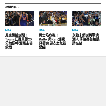
相關內容 →
NBA
NBA
NBA
尼克驚險逆襲！
勇士陷危機！
灰狼末節逆轉擊潰
Towns狂轟單節20
Butler與Kerr爆意
湖人 季後賽首輪聽
分助逆轉 溜馬主場
見衝突 更衣室氣氛
牌在望
飲恨
緊繃