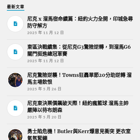
最新文章
尼克 x 溜馬宿命續篇：紐約火力全開，印城急尋
防守解方
2025 年 11 月 12 日
東區決戰續集：從尼克G3驚險逆轉，到溜馬G6
關門挺進總冠軍賽
2025 年 11 月 12 日
尼克驚險逆襲！Towns狂轟單節20分助逆轉 溜
馬主場飲恨
2025 年 5 月 26 日
尼克東決票價飆破天際！紐約瘋籃球 溜馬主帥
嚴陣以待布朗森
2025 年 5 月 20 日
勇士陷危機！Butler與Kerr爆意見衝突 更衣室
氣氛緊繃