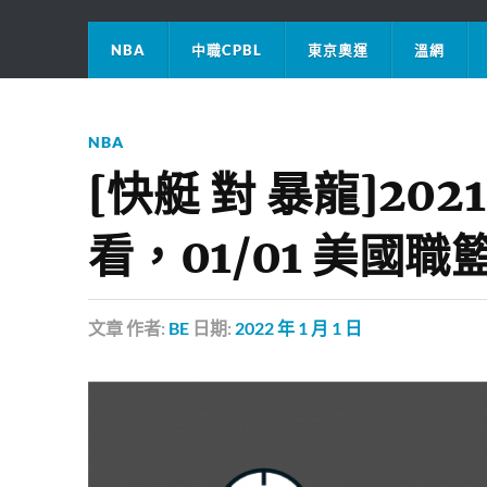
NBA
中職CPBL
東京奧運
溫網
NBA
[快艇 對 暴龍]20
看，01/01 美國職
文章
作者:
BE
日期:
2022 年 1 月 1 日