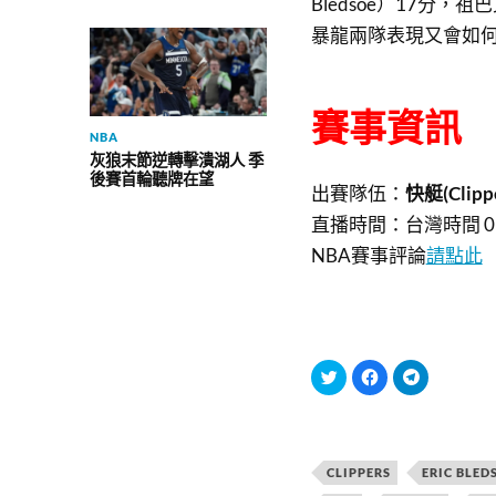
Bledsoe）17分，祖
暴龍兩隊表現又會如
賽事資訊
NBA
灰狼末節逆轉擊潰湖人 季
後賽首輪聽牌在望
出賽隊伍：
快艇(Clippe
直播時間：
台灣時間 01
NBA賽事評論
請點此
分
按
按
享
一
一
到
下
下
T
以
以
w
分
分
i
享
享
t
至
到
t
F
T
CLIPPERS
ERIC BLED
e
a
e
r
c
l