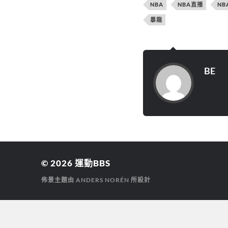
(
e
e
NBA
NBA直播
NB
在
b
g
新
o
r
暴龍
視
o
a
窗
k
m
中
(
(
開
在
在
啟
新
新
)
視
視
窗
窗
中
中
BE
開
開
啟
啟
)
)
© 2026
運動BBS
佈景主題由
ANDERS NORÉN
所設計