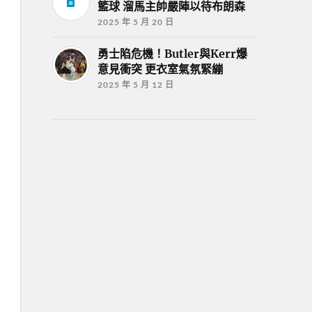
籃球 溜馬主帥嚴陣以待布朗森
2025 年 5 月 20 日
勇士陷危機！Butler與Kerr爆
意見衝突 更衣室氣氛緊繃
2025 年 5 月 12 日