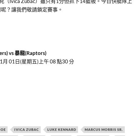
巴克（Ivica Zubac）雖只有1分但抓下14籃板。今日快艇隊上
何呢？讓我們敬請鎖定賽事。
rs) vs 暴龍(Raptors)
月 01日(星期五)上午 08 點30 分
SOE
IVICA ZUBAC
LUKE KENNARD
MARCUS MORRIS SR.