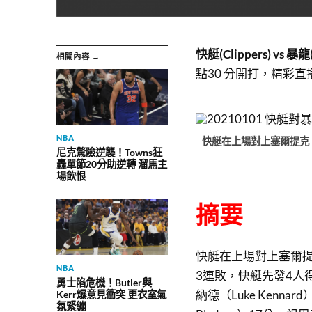
快艇(Clippers) vs 暴龍(
相關內容 →
點30 分開打，
精彩直
NBA
快艇在上場對上塞爾提克，
尼克驚險逆襲！Towns狂
轟單節20分助逆轉 溜馬主
場飲恨
摘要
快艇在上場對上塞爾提
NBA
3連敗，快艇先發4人得分上
勇士陷危機！Butler與
納德（Luke Kennar
Kerr爆意見衝突 更衣室氣
氛緊繃