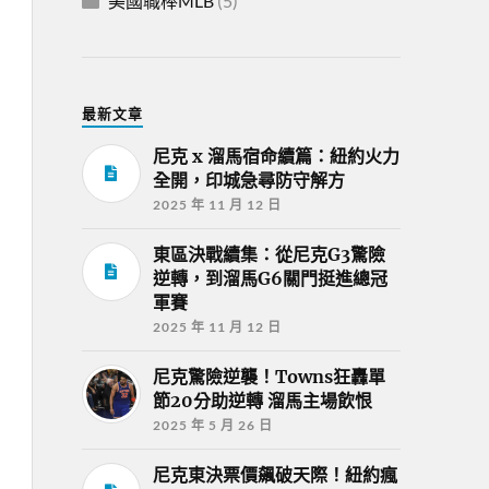
美國職棒MLB
(5)
最新文章
尼克 x 溜馬宿命續篇：紐約火力
全開，印城急尋防守解方
2025 年 11 月 12 日
東區決戰續集：從尼克G3驚險
逆轉，到溜馬G6關門挺進總冠
軍賽
2025 年 11 月 12 日
尼克驚險逆襲！Towns狂轟單
節20分助逆轉 溜馬主場飲恨
2025 年 5 月 26 日
尼克東決票價飆破天際！紐約瘋