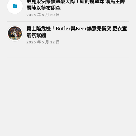
尼克東決票價飆破天際！紐約瘋籃球 溜馬主帥
嚴陣以待布朗森
2025 年 5 月 20 日
勇士陷危機！Butler與Kerr爆意見衝突 更衣室
氣氛緊繃
2025 年 5 月 12 日