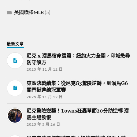
美國職棒MLB
(5)
最新文章
尼克 x 溜馬宿命續篇：紐約火力全開，印城急尋
防守解方
2025 年 11 月 12 日
東區決戰續集：從尼克G3驚險逆轉，到溜馬G6
關門挺進總冠軍賽
2025 年 11 月 12 日
尼克驚險逆襲！Towns狂轟單節20分助逆轉 溜
馬主場飲恨
2025 年 5 月 26 日