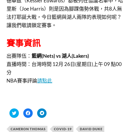
德華茲（Kessler Edwards）都被列在協議名單中，哈
里斯（Joe Harris）則是因為腳踝傷勢休戰，共8人無
法打耶誕大戰，今日籃網與湖人兩隊的表現如何呢？
讓我們敬請鎖定賽事。
賽事資訊
出賽隊伍：
籃網(Nets) vs 湖人(Lakers)
直播時間：
台灣時間 12月 26日(星期日)上午 09 點00
分
NBA賽事評論
請點此
分
按
按
享
一
一
到
下
下
T
以
以
w
分
分
CAMERON THOMAS
COVID-19
DAVID DUKE
i
享
享