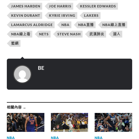
t
至
到
t
F
T
JAMES HARDEN
JOE HARRIS
KESSLER EDWARDS
e
a
e
r
c
l
KEVIN DURANT
KYRIE IRVING
LAKERS
(
e
e
在
b
g
新
o
r
LAMARCUS ALDRIDGE
NBA
NBA直播
NBA線上直播
視
o
a
窗
k
m
NBA線上看
NETS
STEVE NASH
武漢肺炎
湖人
中
(
(
開
在
在
啟
新
新
籃網
)
視
視
窗
窗
中
中
開
開
啟
啟
)
)
BE
相關內容 →
NBA
NBA
NBA