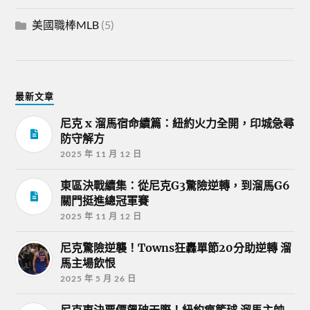
美國職棒MLB
(5)
最新文章
尼克 x 溜馬宿命續篇：紐約火力全開，印城急尋
防守解方
2025 年 11 月 12 日
東區決戰續集：從尼克G3驚險逆轉，到溜馬G6
關門挺進總冠軍賽
2025 年 11 月 12 日
尼克驚險逆襲！Towns狂轟單節20分助逆轉 溜
馬主場飲恨
2025 年 5 月 26 日
尼克東決票價飆破天際！紐約瘋籃球 溜馬主帥