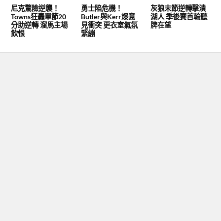
尼克驚險逆襲！
勇士陷危機！
灰狼末節逆轉擊潰
Towns狂轟單節20
Butler與Kerr爆意
湖人 季後賽首輪聽
分助逆轉 溜馬主場
見衝突 更衣室氣氛
牌在望
飲恨
緊繃