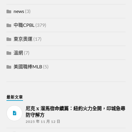
news
(3)
中職CPBL
(379)
東京奧運
(17)
溫網
(7)
美國職棒MLB
(5)
最新文章
尼克 x 溜馬宿命續篇：紐約火力全開，印城急尋
防守解方
2025 年 11 月 12 日