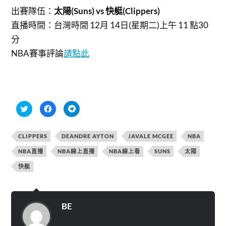
出賽隊伍：
太陽(Suns) vs 快艇(Clippers)
直播時間：
台灣時間 12月 14日(星期二)上午 11 點30
分
NBA賽事評論
請點此
分
按
按
享
一
一
到
下
下
T
以
以
w
分
分
CLIPPERS
DEANDRE AYTON
JAVALE MCGEE
NBA
i
享
享
t
至
到
t
F
T
NBA直播
NBA線上直播
NBA線上看
SUNS
太陽
e
a
e
r
c
l
快艇
(
e
e
在
b
g
新
o
r
視
o
a
窗
k
m
中
(
(
開
在
在
BE
啟
新
新
)
視
視
窗
窗