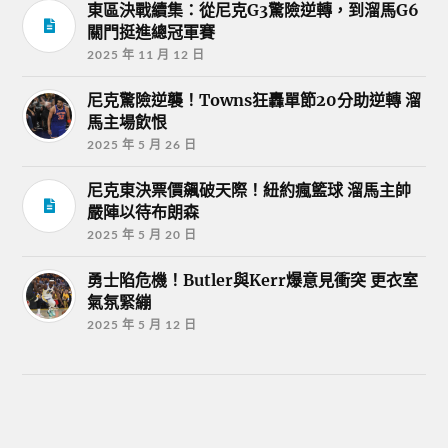
東區決戰續集：從尼克G3驚險逆轉，到溜馬G6
關門挺進總冠軍賽
2025 年 11 月 12 日
尼克驚險逆襲！Towns狂轟單節20分助逆轉 溜
馬主場飲恨
2025 年 5 月 26 日
尼克東決票價飆破天際！紐約瘋籃球 溜馬主帥
嚴陣以待布朗森
2025 年 5 月 20 日
勇士陷危機！Butler與Kerr爆意見衝突 更衣室
氣氛緊繃
2025 年 5 月 12 日