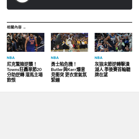
中
中
開
開
啟
啟
)
)
相關內容 →
NBA
NBA
NBA
尼克驚險逆襲！
勇士陷危機！
灰狼末節逆轉擊潰
Towns狂轟單節20
Butler與Kerr爆意
湖人 季後賽首輪聽
分助逆轉 溜馬主場
見衝突 更衣室氣氛
牌在望
飲恨
緊繃