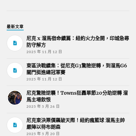
最新文章
尼克 x 溜馬宿命續篇：紐約火力全開，印城急尋
防守解方
2025 年 11 月 12 日
東區決戰續集：從尼克G3驚險逆轉，到溜馬G6
關門挺進總冠軍賽
2025 年 11 月 12 日
尼克驚險逆襲！Towns狂轟單節20分助逆轉 溜
馬主場飲恨
2025 年 5 月 26 日
尼克東決票價飆破天際！紐約瘋籃球 溜馬主帥
嚴陣以待布朗森
2025 年 5 月 20 日