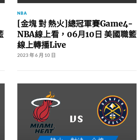
NBA
-
[金塊 對 熱火]總冠軍賽Game4-
籃
NBA線上看，06月10日 美國職籃
線上轉播Live
2023 年 6 月 10 日