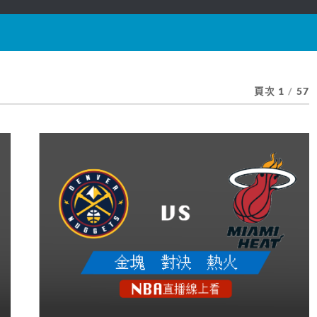
頁次 1
/
57