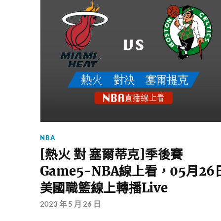
NBA
[熱火 對 塞爾蒂克]季後賽
Game5-NBA線上看，05月26
美國職籃線上轉播Live
2023 年 5 月 26 日