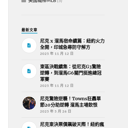
美國職棒MLB
(5)
最新文章
尼克 x 溜馬宿命續篇：紐約火力
全開，印城急尋防守解方
2025 年 11 月 12 日
東區決戰續集：從尼克G3驚險
逆轉，到溜馬G6關門挺進總冠
軍賽
2025 年 11 月 12 日
尼克驚險逆襲！Towns狂轟單
節20分助逆轉 溜馬主場飲恨
2025 年 5 月 26 日
尼克東決票價飆破天際！紐約瘋