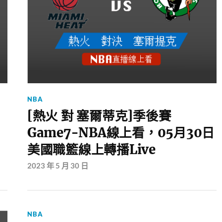
NBA
[熱火 對 塞爾蒂克]季後賽
Game7-NBA線上看，05月30日
美國職籃線上轉播Live
2023 年 5 月 30 日
NBA