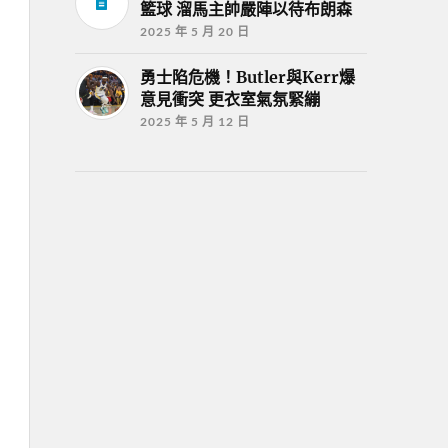
籃球 溜馬主帥嚴陣以待布朗森
2025 年 5 月 20 日
勇士陷危機！Butler與Kerr爆
意見衝突 更衣室氣氛緊繃
2025 年 5 月 12 日