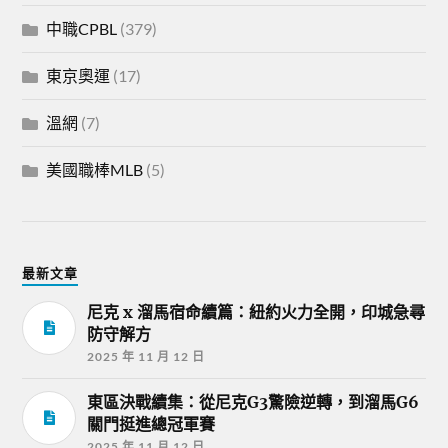
中職CPBL
(379)
東京奧運
(17)
溫網
(7)
美國職棒MLB
(5)
最新文章
尼克 x 溜馬宿命續篇：紐約火力全開，印城急尋
防守解方
2025 年 11 月 12 日
東區決戰續集：從尼克G3驚險逆轉，到溜馬G6
關門挺進總冠軍賽
2025 年 11 月 12 日