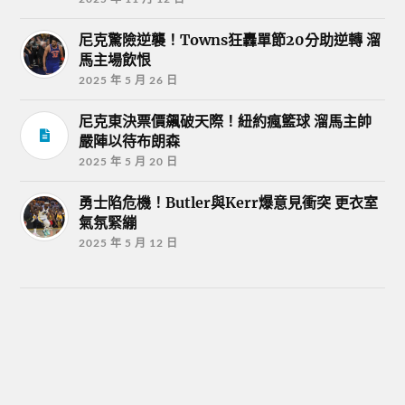
尼克驚險逆襲！Towns狂轟單節20分助逆轉 溜
馬主場飲恨
2025 年 5 月 26 日
尼克東決票價飆破天際！紐約瘋籃球 溜馬主帥
嚴陣以待布朗森
2025 年 5 月 20 日
勇士陷危機！Butler與Kerr爆意見衝突 更衣室
氣氛緊繃
2025 年 5 月 12 日