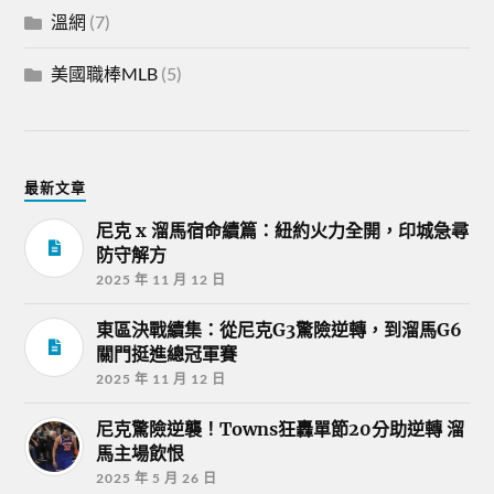
溫網
(7)
美國職棒MLB
(5)
最新文章
尼克 x 溜馬宿命續篇：紐約火力全開，印城急尋
防守解方
2025 年 11 月 12 日
東區決戰續集：從尼克G3驚險逆轉，到溜馬G6
關門挺進總冠軍賽
2025 年 11 月 12 日
尼克驚險逆襲！Towns狂轟單節20分助逆轉 溜
馬主場飲恨
2025 年 5 月 26 日