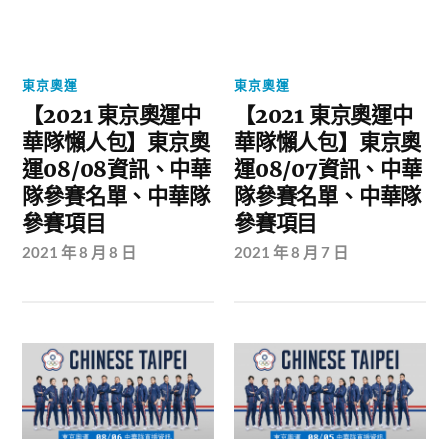
東京奧運
東京奧運
【2021 東京奧運中
【2021 東京奧運中
華隊懶人包】東京奧
華隊懶人包】東京奧
運08/08資訊、中華
運08/07資訊、中華
隊參賽名單、中華隊
隊參賽名單、中華隊
參賽項目
參賽項目
2021 年 8 月 8 日
2021 年 8 月 7 日