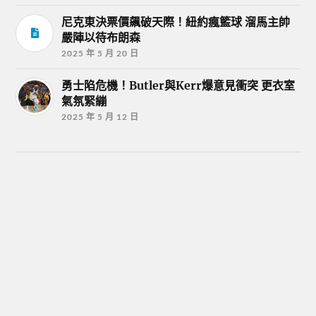
尼克東決票價飆破天際！紐約瘋籃球 溜馬主帥
嚴陣以待布朗森
2025 年 5 月 20 日
勇士陷危機！Butler與Kerr爆意見衝突 更衣室
氣氛緊繃
2025 年 5 月 12 日