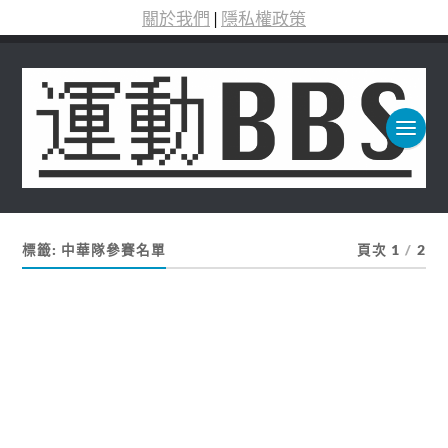
關於我們
|
隱私權政策
標籤:
中華隊參賽名單
頁次 1
/
2