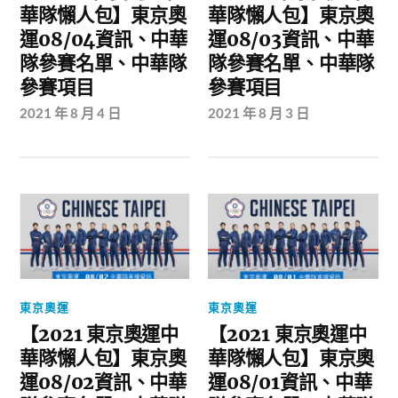
華隊懶人包】東京奧
華隊懶人包】東京奧
運08/04資訊、中華
運08/03資訊、中華
隊參賽名單、中華隊
隊參賽名單、中華隊
參賽項目
參賽項目
2021 年 8 月 4 日
2021 年 8 月 3 日
東京奧運
東京奧運
【2021 東京奧運中
【2021 東京奧運中
華隊懶人包】東京奧
華隊懶人包】東京奧
運08/02資訊、中華
運08/01資訊、中華