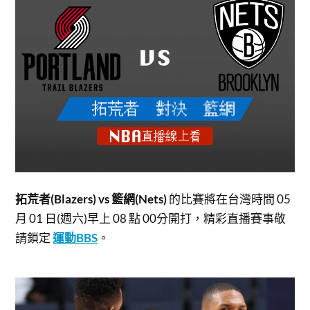
拓荒者(Blazers) vs 籃網(Nets)
的比賽將在台灣時間 05
月 01 日(週六)早上 08 點 00分開打，精彩直播賽事敬
請鎖定
運動BBS
。