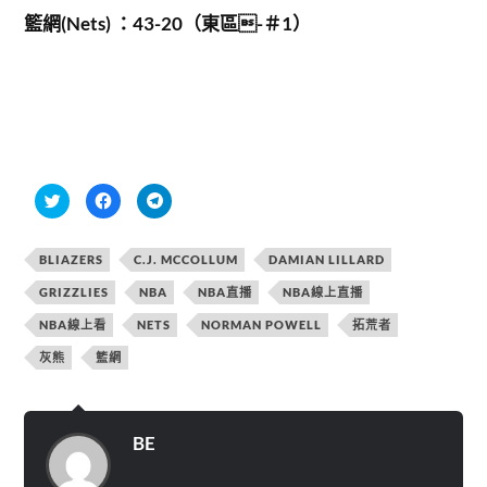
籃網(Nets) ：43-20（東區-＃1）
分
按
按
享
一
一
到
下
下
T
以
以
w
分
分
BLIAZERS
C.J. MCCOLLUM
DAMIAN LILLARD
i
享
享
t
至
到
t
F
T
GRIZZLIES
NBA
NBA直播
NBA線上直播
e
a
e
r
c
l
NBA線上看
NETS
NORMAN POWELL
拓荒者
(
e
e
在
b
g
新
o
r
灰熊
籃網
視
o
a
窗
k
m
中
(
(
開
在
在
啟
新
新
)
視
視
BE
窗
窗
中
中
開
開
啟
啟