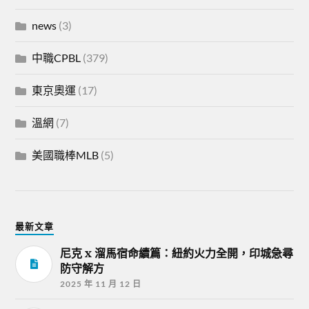
news
(3)
中職CPBL
(379)
東京奧運
(17)
溫網
(7)
美國職棒MLB
(5)
最新文章
尼克 x 溜馬宿命續篇：紐約火力全開，印城急尋
防守解方
2025 年 11 月 12 日