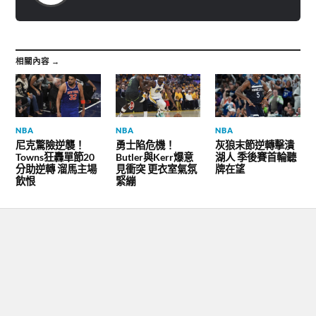
)
)
相關內容 →
NBA
NBA
NBA
尼克驚險逆襲！
勇士陷危機！
灰狼末節逆轉擊潰
Towns狂轟單節20
Butler與Kerr爆意
湖人 季後賽首輪聽
分助逆轉 溜馬主場
見衝突 更衣室氣氛
牌在望
飲恨
緊繃