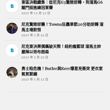
東區決戰續集：從尼克G3驚險逆轉，到溜馬G6
關門挺進總冠軍賽
2025 年 11 月 12 日
尼克驚險逆襲！Towns狂轟單節20分助逆轉 溜
馬主場飲恨
2025 年 5 月 26 日
尼克東決票價飆破天際！紐約瘋籃球 溜馬主帥
嚴陣以待布朗森
2025 年 5 月 20 日
勇士陷危機！Butler與Kerr爆意見衝突 更衣室
氣氛緊繃
2025 年 5 月 12 日