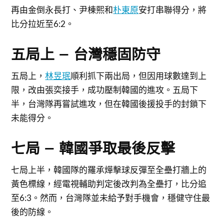
再由金倒永長打、尹棟熙和
朴東原
安打串聯得分，將
比分拉近至6:2。
五局上 – 台灣穩固防守
五局上，
林昱珉
順利抓下兩出局，但因用球數達到上
限，改由張奕接手，成功壓制韓國的進攻。五局下
半，台灣隊再嘗試進攻，但在韓國後援投手的封鎖下
未能得分。
七局 – 韓國爭取最後反擊
七局上半，韓國隊的羅承燁擊球反彈至全壘打牆上的
黃色標線，經電視輔助判定後改判為全壘打，比分追
至6:3。然而，台灣隊並未給予對手機會，穩健守住最
後的防線。