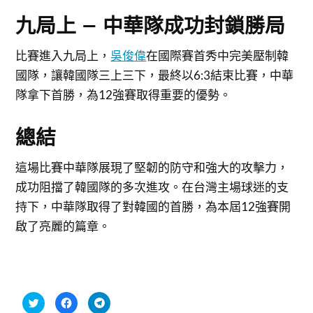
九局上 – 中華隊成功封鎖勝局
比賽進入九局上，
吳俊偉
在國際賽首秀中完美壓制韓
國隊，讓韓國隊三上三下，最終以6:3結束比賽，中華
隊拿下首勝，為12強賽取得重要的優勢。
總結
這場比賽中華隊展現了堅韌的防守和強大的攻擊力，
成功阻擋了韓國隊的多次進攻。在台灣主場球迷的支
持下，中華隊取得了對韓國的首勝，為本屆12強賽開
啟了亮麗的篇章。
分
按
按
享
一
一