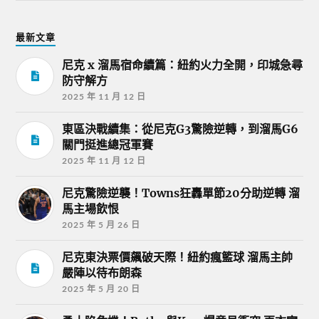
最新文章
尼克 x 溜馬宿命續篇：紐約火力全開，印城急尋
防守解方
2025 年 11 月 12 日
東區決戰續集：從尼克G3驚險逆轉，到溜馬G6
關門挺進總冠軍賽
2025 年 11 月 12 日
尼克驚險逆襲！Towns狂轟單節20分助逆轉 溜
馬主場飲恨
2025 年 5 月 26 日
尼克東決票價飆破天際！紐約瘋籃球 溜馬主帥
嚴陣以待布朗森
2025 年 5 月 20 日