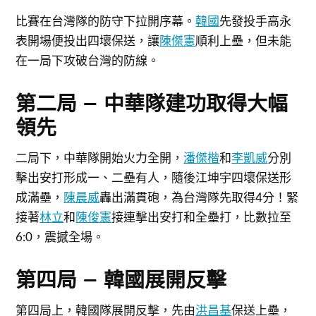
比賽在台灣隊的防守下拉開序幕。
韓國
先發投手高永
表開場便投出四壞保送，讓
陳傑憲
順利上壘，但未能
在一局下攻破台灣的防線。
第二局 – 中華隊建功取得大幅
領先
二局下，中華隊開始火力全開，
潘傑楷
和
李凱威
分別
擊出安打形成一、二壘有人，隨後江坤宇四壞保送形
成滿壘，
陳晨威
轟出滿貫砲，為台灣隊先取得4分！緊
接著
林立
和
陳俊憲
接連擊出安打和全壘打，比數拉至
6:0，震撼全場。
第四局 – 韓國展開反擊
第四局上，韓國隊展開反擊，先由
洪昌基
保送上壘，