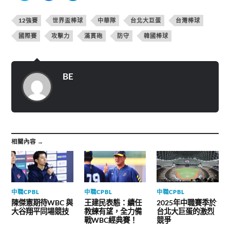
到
下
下
T
以
以
w
分
分
12強賽
世界盃棒球
中華隊
台北大巨蛋
台灣棒球
i
享
享
t
至
到
t
F
T
國際賽
攻擊力
滿貫砲
防守
韓國棒球
e
a
e
r
c
l
(
e
e
在
b
g
新
o
r
視
o
a
BE
窗
k
m
中
(
(
開
在
在
啟
新
新
)
視
視
窗
窗
中
中
開
開
啟
啟
)
)
相關內容 →
中職CPBL
中職CPBL
中職CPBL
陳傑憲期待WBC 與
王建民表態：續任
2025年中職賽季於
大谷翔平同場競技
教練有望，全力備
台北大巨蛋的激烈
戰WBC經典賽！
競爭