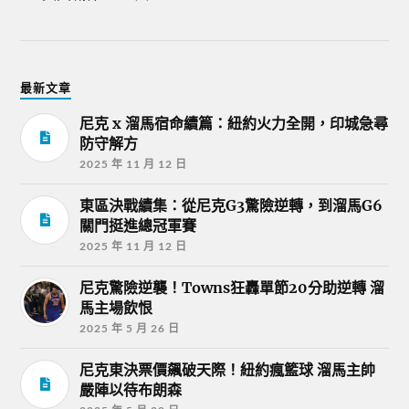
最新文章
尼克 x 溜馬宿命續篇：紐約火力全開，印城急尋
防守解方
2025 年 11 月 12 日
東區決戰續集：從尼克G3驚險逆轉，到溜馬G6
關門挺進總冠軍賽
2025 年 11 月 12 日
尼克驚險逆襲！Towns狂轟單節20分助逆轉 溜
馬主場飲恨
2025 年 5 月 26 日
尼克東決票價飆破天際！紐約瘋籃球 溜馬主帥
嚴陣以待布朗森