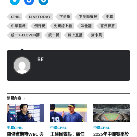
享
一
一
到
下
下
T
以
以
w
分
分
CPBL
LINETODAY
下半季
下半季賽程
中職
i
享
享
t
至
到
t
F
T
中華職棒
例行賽
免費線上看
味全龍
富邦悍將
e
a
e
r
c
l
統一7-ELEVEN獅
統一獅
線上直播
麥卡貝
(
e
e
在
b
g
新
o
r
視
o
a
窗
k
m
中
(
(
開
在
在
BE
啟
新
新
)
視
視
窗
窗
中
中
開
開
啟
啟
)
)
相關內容 →
中職CPBL
中職CPBL
中職CPBL
陳傑憲期待WBC 與
王建民表態：續任
2025年中職賽季於