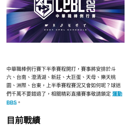
中華職棒例行賽下半季賽程開打，賽事將安排於斗
六、台南、澄清湖、新莊、大巨蛋、天母、樂天桃
園、洲際、台東，上
半季賽程賽況又會如何呢？球迷
們千萬不要錯過了，相關
精彩直播賽事敬請鎖定
運動
BBS
。
目前戰績