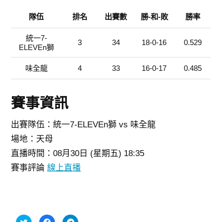
隊伍
排名
出賽數
勝-和-敗
勝率
統一7-
3
34
18-0-16
0.529
ELEVEn獅
味全龍
4
33
16-0-17
0.485
賽事資訊
出賽隊伍：統一7-ELEVEn獅 vs 味全龍
場地：天母
直播時間：08月30日 (星期五) 18:35
賽事評論
線上直播
分
按
按