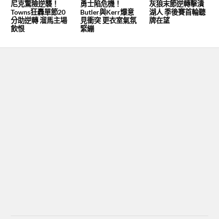
尼克驚險逆襲！
勇士陷危機！
灰狼末節逆轉擊潰
Towns狂轟單節20
Butler與Kerr爆意
湖人 季後賽首輪聽
分助逆轉 溜馬主場
見衝突 更衣室氣氛
牌在望
飲恨
緊繃