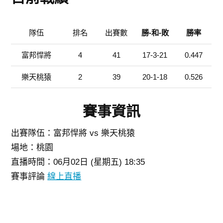
隊伍
排名
出賽數
勝-和-敗
勝率
富邦悍將
4
41
17-3-21
0.447
樂天桃猿
2
39
20-1-18
0.526
賽事資訊
出賽隊伍：富邦悍將 vs 樂天桃猿
場地：桃園
直播時間：06月02日 (星期五) 18:35
賽事評論
線上直播