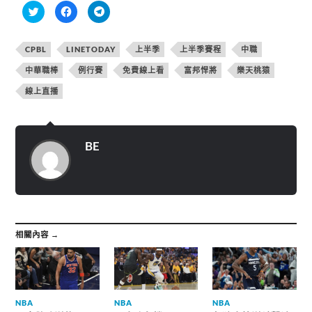
分
按
按
享
一
一
到
下
下
T
以
以
w
分
分
CPBL
LINETODAY
上半季
上半季賽程
中職
i
享
享
t
至
到
t
F
T
中華職棒
例行賽
免費線上看
富邦悍將
樂天桃猿
e
a
e
r
c
l
線上直播
(
e
e
在
b
g
新
o
r
視
o
a
窗
k
m
中
(
(
開
在
在
BE
啟
新
新
)
視
視
窗
窗
中
中
開
開
啟
啟
)
)
相關內容 →
NBA
NBA
NBA