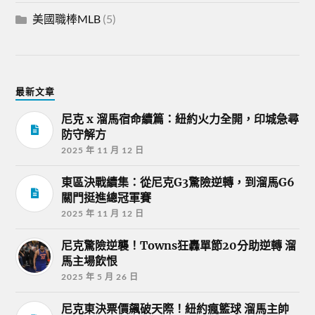
美國職棒MLB
(5)
最新文章
尼克 x 溜馬宿命續篇：紐約火力全開，印城急尋
防守解方
2025 年 11 月 12 日
東區決戰續集：從尼克G3驚險逆轉，到溜馬G6
關門挺進總冠軍賽
2025 年 11 月 12 日
尼克驚險逆襲！Towns狂轟單節20分助逆轉 溜
馬主場飲恨
2025 年 5 月 26 日
尼克東決票價飆破天際！紐約瘋籃球 溜馬主帥