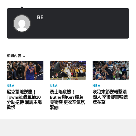
新
o
r
視
o
a
窗
k
m
中
(
(
開
在
在
BE
啟
新
新
)
視
視
窗
窗
中
中
開
開
啟
啟
)
)
相關內容 →
NBA
NBA
NBA
尼克驚險逆襲！
勇士陷危機！
灰狼末節逆轉擊潰
Towns狂轟單節20
Butler與Kerr爆意
湖人 季後賽首輪聽
分助逆轉 溜馬主場
見衝突 更衣室氣氛
牌在望
飲恨
緊繃