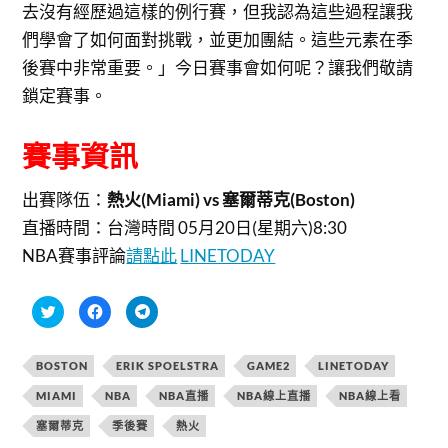
去沒有經歷過這樣的例行賽，但我認為這些過程讓我
們學會了如何面對挑戰，並更加團結。這些元素在季
後賽中非常重要。」今日賽事會如何呢？讓我們敬請
鎖定賽事。
賽事資訊
出賽隊伍：
熱火(Miami) vs 塞爾蒂克(Boston)
直播時間：
台灣時間 05月20日(星期六)8:30
NBA賽事評論
請點此
LINETODAY
分
按
按
享
一
一
到
下
下
T
以
以
w
分
分
BOSTON
ERIK SPOELSTRA
GAME2
LINETODAY
i
享
享
t
至
到
t
F
T
MIAMI
NBA
NBA直播
NBA線上直播
NBA線上看
e
a
e
r
c
l
塞爾蒂克
季後賽
熱火
(
e
e
在
b
g