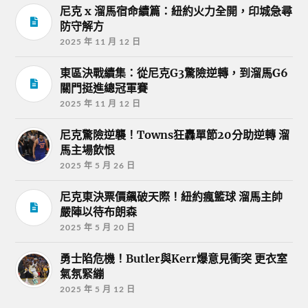
尼克 x 溜馬宿命續篇：紐約火力全開，印城急尋
防守解方
2025 年 11 月 12 日
東區決戰續集：從尼克G3驚險逆轉，到溜馬G6
關門挺進總冠軍賽
2025 年 11 月 12 日
尼克驚險逆襲！Towns狂轟單節20分助逆轉 溜
馬主場飲恨
2025 年 5 月 26 日
尼克東決票價飆破天際！紐約瘋籃球 溜馬主帥
嚴陣以待布朗森
2025 年 5 月 20 日
勇士陷危機！Butler與Kerr爆意見衝突 更衣室
氣氛緊繃
2025 年 5 月 12 日