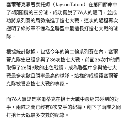
塞爾蒂克靠著泰托姆（Jayson Tatum）在第四節命中
了4顆關鍵的三分球，成功擺脫了76人的纏鬥，並成
功將系列賽的局勢拖進了搶七大戰，這次的過程再次
證明了綠衫軍不愧為全聯盟中最擅長打搶七大戰的球
隊。
根據統計數據，包括今年的第二輪系列賽在內，塞爾
蒂克隊史已經參與了36次搶七大戰，前面35次中他們
取得了26勝9敗的出色戰績，成為聯盟中參與搶七大
戰最多次數且勝率最高的球隊。這樣的成績讓塞爾蒂
克隊被譽為搶七大戰的專家。
而76人無疑是塞爾蒂克在搶七大戰中最經常碰到的對
手，兩隊之間已經有8次交手的紀錄，創下了兩隊之間
打搶七大戰最多次數的紀錄。