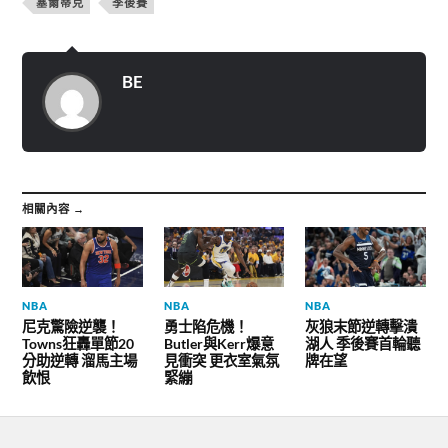
塞爾蒂克
季後賽
(
e
e
在
b
g
新
o
r
視
o
a
窗
k
m
中
(
(
開
在
在
BE
啟
新
新
)
視
視
窗
窗
中
中
開
開
啟
啟
)
)
相關內容 →
NBA
NBA
NBA
尼克驚險逆襲！
勇士陷危機！
灰狼末節逆轉擊潰
Towns狂轟單節20
Butler與Kerr爆意
湖人 季後賽首輪聽
分助逆轉 溜馬主場
見衝突 更衣室氣氛
牌在望
飲恨
緊繃