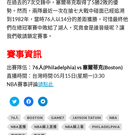
在過去的7次交鋒中，塞爾蒂克取得了5勝2敗的優
勢。然而，兩隊最近一次在搶七大戰中碰面已經追溯
到1982年，當時76人以14分的差距獲勝，可惜最終他
們在總冠軍賽中敗給了湖人，究竟會是誰晉級呢？讓
我們敬請鎖定賽事。
賽事資訊
出賽隊伍：
76人(Philadelphia) vs 塞爾蒂克(Boston)
直播時間：
台灣時間 05月15日(星期一)3:30
NBA賽事評論
請點此
分
按
按
享
一
一
到
下
下
T
以
以
w
分
分
76人
BOSTON
GAME7
JAYSON TATUM
NBA
i
享
享
t
至
到
t
F
T
NBA直播
NBA線上直播
NBA線上看
PHILADELPHIA
e
a
e
r
c
l