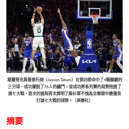
塞爾蒂克靠著泰托姆（Jayson Tatum）在第四節命中了4顆關鍵的
三分球，成功擺脫了76人的纏鬥，並成功將系列賽的局勢拖進了
搶七大戰，這次的過程再次證明了綠衫軍不愧為全聯盟中最擅長
打搶七大戰的球隊。（美聯社）
摘要