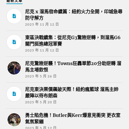
最新文章
尼克 x 溜馬宿命續篇：紐約火力全開，印城急尋
防守解方
2025 年 11 月 12 日
東區決戰續集：從尼克G3驚險逆轉，到溜馬G6
關門挺進總冠軍賽
2025 年 11 月 12 日
尼克驚險逆襲！Towns狂轟單節20分助逆轉 溜
馬主場飲恨
2025 年 5 月 26 日
尼克東決票價飆破天際！紐約瘋籃球 溜馬主帥
嚴陣以待布朗森
2025 年 5 月 20 日
勇士陷危機！Butler與Kerr爆意見衝突 更衣室
氣氛緊繃
2025 年 5 月 12 日