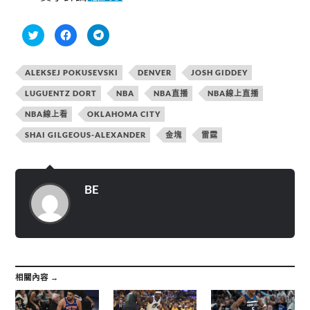
分
按
按
享
一
一
到
下
下
T
以
以
w
分
分
ALEKSEJ POKUSEVSKI
DENVER
JOSH GIDDEY
i
享
享
t
至
到
t
F
T
LUGUENTZ DORT
NBA
NBA直播
NBA線上直播
e
a
e
r
c
l
NBA線上看
OKLAHOMA CITY
(
e
e
在
b
g
新
o
r
SHAI GILGEOUS-ALEXANDER
金塊
雷霆
視
o
a
窗
k
m
中
(
(
開
在
在
啟
新
新
)
視
視
BE
窗
窗
中
中
開
開
啟
啟
)
)
相關內容 →