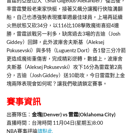
雷霆的亞歷山大（Shai Gilgeous-Alexander）復出後，
率雷霆雙殺老東家快艇，接著又飆分讓獨行俠陰溝翻
船，自己也憑強勢表現獲單週最佳球員，上場再延續
火熱狀態又砍34分，以116比108擊敗魔術喜迎4連
勝，雷霆該戰另一利多，缺席過去3場的吉迪（Josh
Giddey）回歸，此外波庫舍夫斯基（Aleksej
Pokusevski）與多特（Luguentz Dort）各1發三分冷箭
更造成魔術重傷害，完成精彩逆轉，數據上，波庫舍
夫斯基（Aleksej Pokusevski）攻下16分為雷霆第2高
分，吉迪（Josh Giddey）送10助攻，今日雷霆對上金
塊兩隊表現會如何呢？讓我們敬請鎖定賽事。
賽事資訊
出賽隊伍：
金塊(Denver) vs 雷霆(Oklahoma City)
直播時間：
台灣時間 11月04日(星期五)8:00
NBA賽事評論
請點此