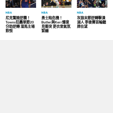
NBA
NBA
NBA
尼克驚險逆襲！
勇士陷危機！
灰狼末節逆轉擊潰
Towns狂轟單節20
Butler與Kerr爆意
湖人 季後賽首輪聽
分助逆轉 溜馬主場
見衝突 更衣室氣氛
牌在望
飲恨
緊繃