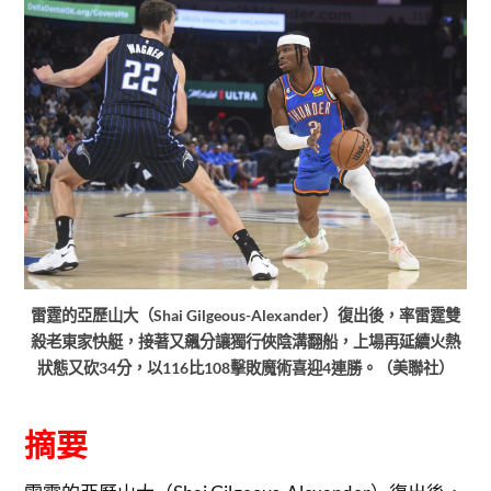
雷霆的亞歷山大（Shai Gilgeous-Alexander）復出後，率雷霆雙
殺老東家快艇，接著又飆分讓獨行俠陰溝翻船，上場再延續火熱
狀態又砍34分，以116比108擊敗魔術喜迎4連勝。（美聯社）
摘要