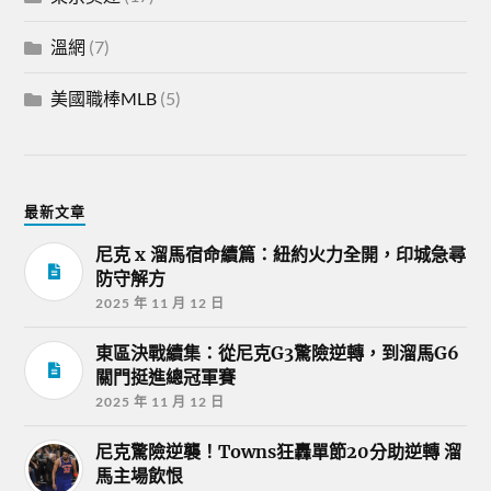
溫網
(7)
美國職棒MLB
(5)
最新文章
尼克 x 溜馬宿命續篇：紐約火力全開，印城急尋
防守解方
2025 年 11 月 12 日
東區決戰續集：從尼克G3驚險逆轉，到溜馬G6
關門挺進總冠軍賽
2025 年 11 月 12 日
尼克驚險逆襲！Towns狂轟單節20分助逆轉 溜
馬主場飲恨