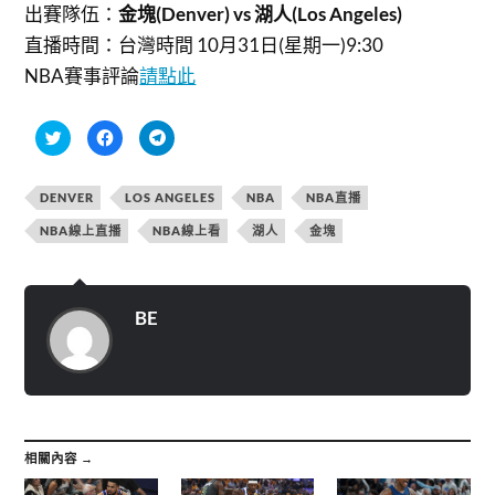
出賽隊伍：
金塊(Denver) vs 湖人(Los Angeles)
直播時間：
台灣時間 10月31日(星期一)9:30
NBA賽事評論
請點此
分
按
按
享
一
一
到
下
下
T
以
以
w
分
分
DENVER
LOS ANGELES
NBA
NBA直播
i
享
享
t
至
到
t
F
T
NBA線上直播
NBA線上看
湖人
金塊
e
a
e
r
c
l
(
e
e
在
b
g
新
o
r
視
o
a
BE
窗
k
m
中
(
(
開
在
在
啟
新
新
)
視
視
窗
窗
中
中
開
開
啟
啟
)
)
相關內容 →