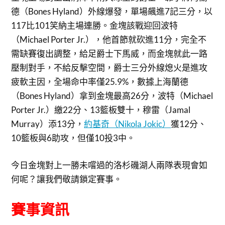
德（Bones Hyland）外線爆發，單場飆進7記三分，以
117比101笑納主場連勝。金塊該戰迎回波特
（Michael Porter Jr.），他首節就砍進11分，完全不
需缺賽復出調整，給足爵士下馬威，而金塊就此一路
壓制對手，不給反擊空間，爵士三分外線熄火是進攻
疲軟主因，全場命中率僅25.9%，數據上海蘭德
（Bones Hyland）拿到金塊最高26分，波特（Michael
Porter Jr.）繳22分、13籃板雙十，穆雷（Jamal
Murray）添13分，
約基奇（Nikola Jokic）
獲12分、
10籃板與6助攻，但僅10投3中。
今日金塊對上一勝未嚐過的洛杉磯湖人兩隊表現會如
何呢？讓我們敬請鎖定賽事。
賽事資訊