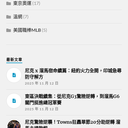
東京奧運
(17)
溫網
(7)
美國職棒MLB
(5)
最新文章
尼克 x 溜馬宿命續篇：紐約火力全開，印城急尋
防守解方
2025 年 11 月 12 日
東區決戰續集：從尼克G3驚險逆轉，到溜馬G6
關門挺進總冠軍賽
2025 年 11 月 12 日
尼克驚險逆襲！Towns狂轟單節20分助逆轉 溜