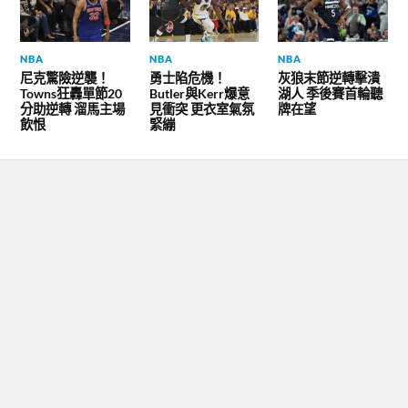
NBA
NBA
NBA
尼克驚險逆襲！
勇士陷危機！
灰狼末節逆轉擊潰
Towns狂轟單節20
Butler與Kerr爆意
湖人 季後賽首輪聽
分助逆轉 溜馬主場
見衝突 更衣室氣氛
牌在望
飲恨
緊繃