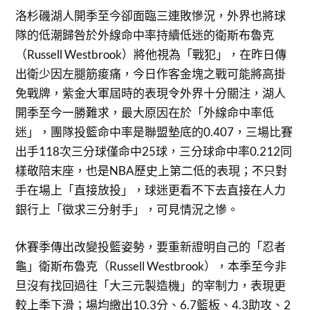
洛杉磯湖人開季至今卻面臨三連敗慘況，外界也將球
隊的低潮歸咎於外線命中率持續低迷的衛斯布魯克
（Russell Westbrook）將他視為「戰犯」，在昨日傳
出衛少因左腿筋痠痛，今日作客金塊之戰可能將高掛
免戰牌，紫金大軍屆時的表現令外界十分關注，湖人
開季至今一勝難求，最大原因在於「外線命中率低
迷」，團隊投籃命中率是聯盟墊底的0.407，三場比賽
出手118次三分球僅命中25球，三分球命中率0.212同
樣敬陪末座，也是NBA歷史上第二低的表現；不只對
手在場上「直接放投」，球迷更看不下去直接在人力
銀行上「徵求三分射手」，可見情況之慘。
休賽季傳出改變投籃姿勢，要重新證明自己的「忍者
龜」衛斯布魯克（Russell Westbrook），本季至今非
旦沒有找回過往「大三元製造機」的宰制力，表現更
較上季下滑；場均繳出10.3分、6.7籃板、4.3助攻、2