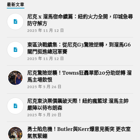
最新文章
尼克 x 溜馬宿命續篇：紐約火力全開，印城急尋
防守解方
2025 年 11 月 12 日
東區決戰續集：從尼克G3驚險逆轉，到溜馬G6
關門挺進總冠軍賽
2025 年 11 月 12 日
尼克驚險逆襲！Towns狂轟單節20分助逆轉 溜
馬主場飲恨
2025 年 5 月 26 日
尼克東決票價飆破天際！紐約瘋籃球 溜馬主帥
嚴陣以待布朗森
2025 年 5 月 20 日
勇士陷危機！Butler與Kerr爆意見衝突 更衣室
氣氛緊繃