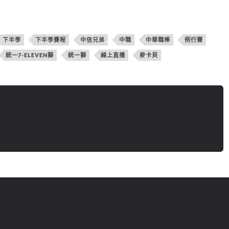
下半季
下半季賽程
中信兄弟
中職
中華職棒
例行賽
統一7-ELEVEN獅
統一獅
線上直播
麥卡貝