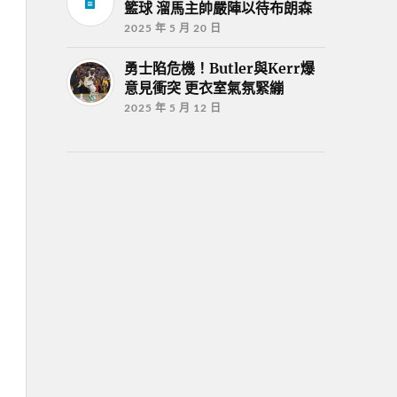
籃球 溜馬主帥嚴陣以待布朗森
2025 年 5 月 20 日
勇士陷危機！Butler與Kerr爆
意見衝突 更衣室氣氛緊繃
2025 年 5 月 12 日