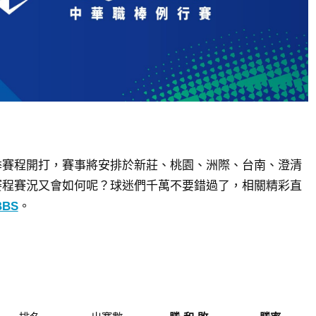
季賽程開打，賽事將安排於新莊
、桃園、洲際
、台南、澄清
賽程賽況又會如何呢？球迷們千萬不要錯過了，相關
精彩直
BS
。