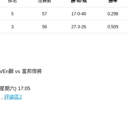
排名
出賽數
勝-和-敗
勝率
5
57
17-0-40
0.298
3
56
27-3-26
0.509
VEn獅 vs 富邦悍將
期六) 17:05
,
評論區2