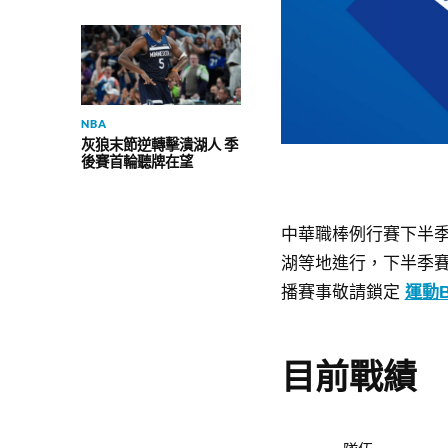
NBA
灰狼末節逆轉擊潰湖人 季
後賽首輪聽牌在望
中華職棒例行賽下半
等地進行，下
湖
半季
播賽事敬請鎖定
運動B
目前戰績