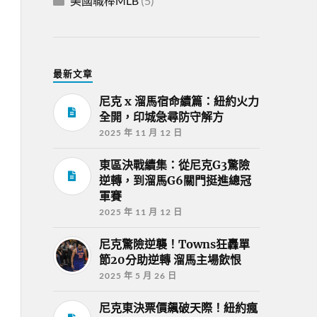
美國職棒MLB
(5)
最新文章
尼克 x 溜馬宿命續篇：紐約火力
全開，印城急尋防守解方
2025 年 11 月 12 日
東區決戰續集：從尼克G3驚險
逆轉，到溜馬G6關門挺進總冠
軍賽
2025 年 11 月 12 日
尼克驚險逆襲！Towns狂轟單
節20分助逆轉 溜馬主場飲恨
2025 年 5 月 26 日
尼克東決票價飆破天際！紐約瘋