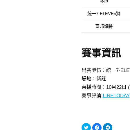
隊伍
統一7-ELEVEn獅
富邦悍將
賽事資訊
出賽隊伍：統一7-ELE
場地：新莊
直播時間：10月22日 (星
賽事評論
LINETODAY
分
按
按