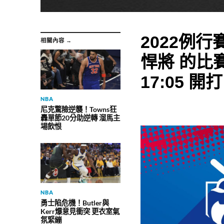
2022例行賽
相關內容 →
悍將 的比賽
17:05 開打
NBA
尼克驚險逆襲！Towns狂
轟單節20分助逆轉 溜馬主
場飲恨
NBA
勇士陷危機！Butler與
Kerr爆意見衝突 更衣室氣
氛緊繃