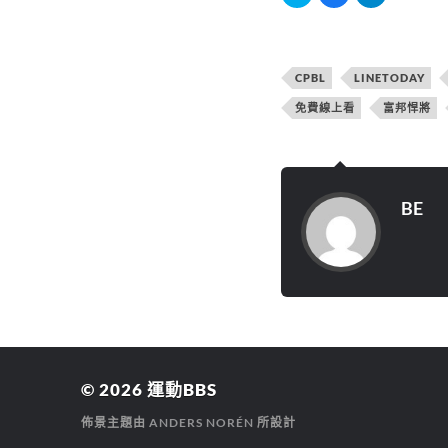
享
一
一
到
下
下
T
以
以
w
分
分
i
享
享
t
至
到
t
F
T
CPBL
LINETODAY
e
a
e
r
c
l
(
e
e
免費線上看
富邦悍將
在
b
g
新
o
r
視
o
a
窗
k
m
中
(
(
開
在
在
啟
新
新
)
視
視
BE
窗
窗
中
中
開
開
啟
啟
)
)
© 2026
運動BBS
佈景主題由
ANDERS NORÉN
所設計