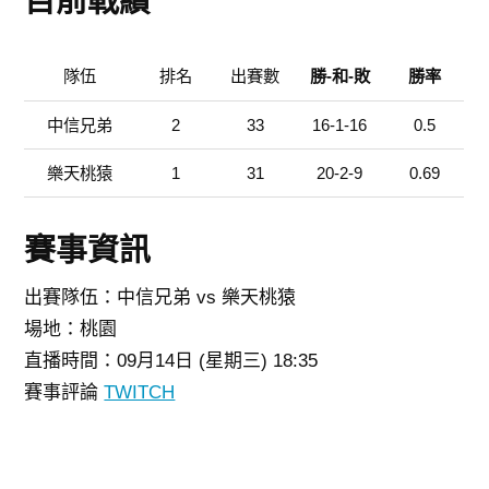
目前戰績
隊伍
排名
出賽數
勝-和-敗
勝率
中信兄弟
2
33
16-1-16
0.5
樂天桃猿
1
31
20-2-9
0.69
賽事資訊
出賽隊伍：中信兄弟 vs 樂天桃猿
場地：桃園
直播時間：09月14日 (星期三) 18:35
賽事評論
TWITCH