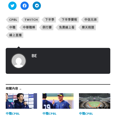
分
按
按
享
一
一
到
下
下
T
以
以
w
分
分
CPBL
TWITCH
下半季
下半季賽程
中信兄弟
i
享
享
t
至
到
t
F
T
中職
中華職棒
例行賽
免費線上看
樂天桃猿
e
a
e
r
c
l
線上直播
(
e
e
在
b
g
新
o
r
視
o
a
窗
k
m
中
(
(
開
在
在
BE
啟
新
新
)
視
視
窗
窗
中
中
開
開
啟
啟
)
)
相關內容 →
中職CPBL
中職CPBL
中職CPBL