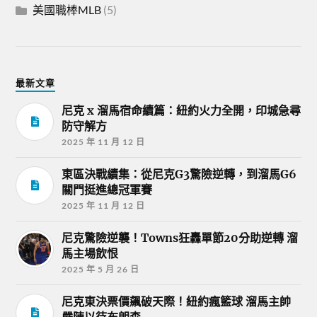
美國職棒MLB
(5)
最新文章
尼克 x 溜馬宿命續篇：紐約火力全開，印城急尋
防守解方
2025 年 11 月 12 日
東區決戰續集：從尼克G3驚險逆轉，到溜馬G6
關門挺進總冠軍賽
2025 年 11 月 12 日
尼克驚險逆襲！Towns狂轟單節20分助逆轉 溜
馬主場飲恨
2025 年 5 月 26 日
尼克東決票價飆破天際！紐約瘋籃球 溜馬主帥