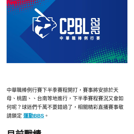
中華職棒例行賽下半季賽程開打，賽事將安排於天
母
等地進行，下
、桃園、
、台南
半季賽程賽況又會如
何呢？球迷們千萬不要錯過了，相關
精彩直播賽事敬
請鎖定
運動BBS
。