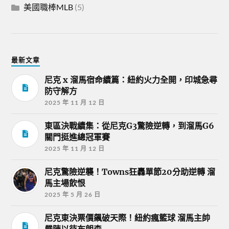
美國職棒MLB
(5)
最新文章
尼克 x 溜馬宿命續篇：紐約火力全開，印城急尋
防守解方
2025 年 11 月 12 日
東區決戰續集：從尼克G3驚險逆轉，到溜馬G6
關門挺進總冠軍賽
2025 年 11 月 12 日
尼克驚險逆襲！Towns狂轟單節20分助逆轉 溜
馬主場飲恨
2025 年 5 月 26 日
尼克東決票價飆破天際！紐約瘋籃球 溜馬主帥
嚴陣以待布朗森