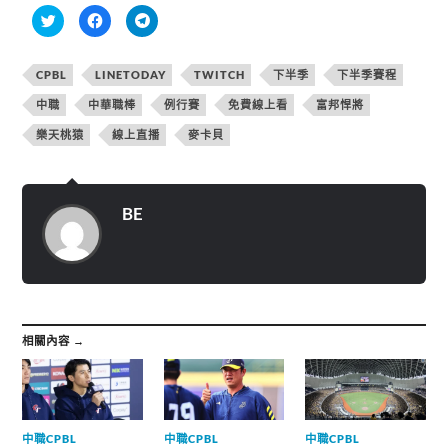
分
按
按
享
一
一
到
下
下
T
以
以
w
分
分
CPBL
LINETODAY
TWITCH
下半季
下半季賽程
i
享
享
t
至
到
t
F
T
中職
中華職棒
例行賽
免費線上看
富邦悍將
e
a
e
r
c
l
樂天桃猿
線上直播
麥卡貝
(
e
e
在
b
g
新
o
r
視
o
a
窗
k
m
中
(
(
開
在
在
BE
啟
新
新
)
視
視
窗
窗
中
中
開
開
啟
啟
)
)
相關內容 →
中職CPBL
中職CPBL
中職CPBL