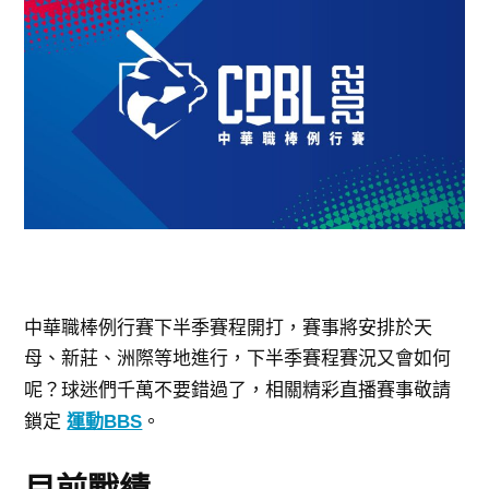
中華職棒例行賽下半季賽程開打，賽事將安排於天
母
洲際等地進行，下
、新莊、
半季賽程賽況又會如何
呢？球迷們千萬不要錯過了，相關
精彩直播賽事敬請
鎖定
運動BBS
。