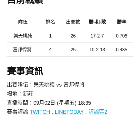
目前戰績
隊伍
排名
出賽數
勝-和-敗
勝率
樂天桃猿
1
26
17-2-7
0.708
富邦悍將
4
25
10-2-13
0.435
賽事資訊
出賽隊伍：樂天桃猿 vs 富邦悍將
場地：新莊
直播時間：09月02日 (星期五) 18:35
賽事評論
TWITCH
,
LINETODAY
,
評論區2