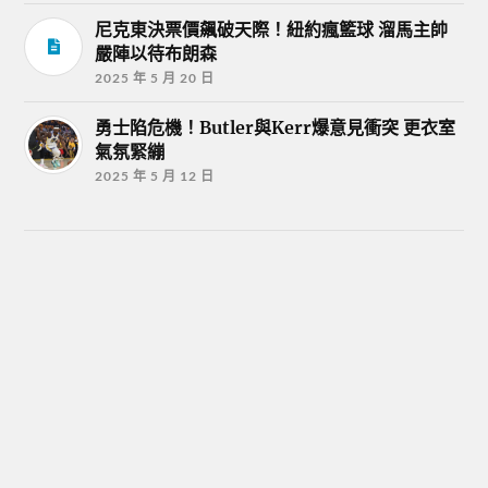
尼克東決票價飆破天際！紐約瘋籃球 溜馬主帥
嚴陣以待布朗森
2025 年 5 月 20 日
勇士陷危機！Butler與Kerr爆意見衝突 更衣室
氣氛緊繃
2025 年 5 月 12 日