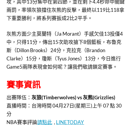
攻，其中13分集中在第四節，並在剩下4.4秒命中關鍵
兩罰，率領灰狼擋住灰熊的反擊，最終以119比118拿
下重要勝利，將系列賽扳成2比2平手。
灰熊方面少主莫蘭特（Ja Morant）手感欠佳13投僅4
中，只得11分，傳出15次助攻搶下8個籃板，布魯克
斯（Dillon Brooks）24分，克拉克（Brandon
Clarke）15分，瓊斯（Tyus Jones）13分，今日進行
Game5兩隊表現會如何呢？讓我們敬請鎖定賽事。
賽事資訊
出賽隊伍：
灰狼(Timberwolves) vs 灰熊(Grizzlies)
直播時間：
台灣時間 04月27日(星期三)上午 07 點 30
分
NBA賽事評論
請點此
,
LINETODAY