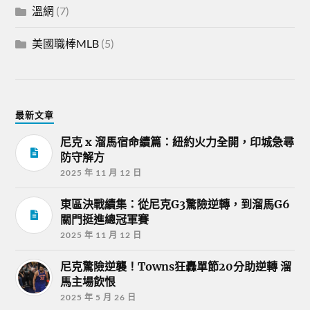
溫網
(7)
美國職棒MLB
(5)
最新文章
尼克 x 溜馬宿命續篇：紐約火力全開，印城急尋
防守解方
2025 年 11 月 12 日
東區決戰續集：從尼克G3驚險逆轉，到溜馬G6
關門挺進總冠軍賽
2025 年 11 月 12 日
尼克驚險逆襲！Towns狂轟單節20分助逆轉 溜
馬主場飲恨
2025 年 5 月 26 日