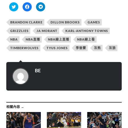
分
按
按
享
一
一
到
下
下
T
以
以
w
分
分
BRANDON CLARKE
DILLON BROOKS
GAME5
i
享
享
t
至
到
t
F
T
GRIZZLIES
JA MORANT
KARL-ANTHONY TOWNS
e
a
e
r
c
l
NBA
NBA直播
NBA線上直播
NBA線上看
(
e
e
在
b
g
新
o
r
TIMBERWOLVES
TYUS JONES
季後賽
灰熊
灰狼
視
o
a
窗
k
m
中
(
(
開
在
在
啟
新
新
)
視
視
BE
窗
窗
中
中
開
開
啟
啟
)
)
相關內容 →