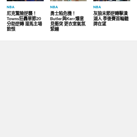
NBA
NBA
NBA
尼克驚險逆襲！
勇士陷危機！
灰狼末節逆轉擊潰
Towns狂轟單節20
Butler與Kerr爆意
湖人 季後賽首輪聽
分助逆轉 溜馬主場
見衝突 更衣室氣氛
牌在望
飲恨
緊繃