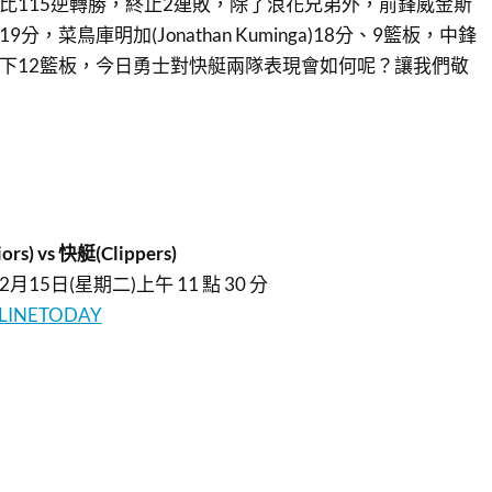
7比115逆轉勝，終止2連敗，除了浪花兄弟外，前鋒威金斯
)攻下19分，菜鳥庫明加(Jonathan Kuminga)18分、9籃板，中鋒
ney)搶下12籃板，今日勇士對快艇兩隊表現會如何呢？讓我們敬
rs) vs 快艇(Clippers)
月15日(星期二)上午 11 點 30 分
LINETODAY