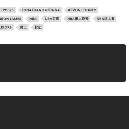
LIPPERS
JONATHAN KUMINGA
KEVON LOONEY
BRON JAMES
NBA
NBA直播
NBA線上直播
NBA線上看
RIORS
勇士
快艇