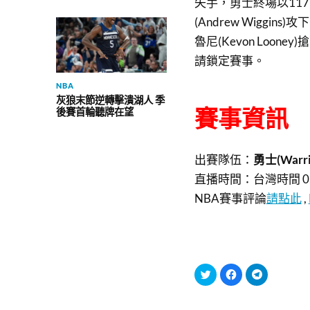
失手，勇士終場以11
(Andrew Wiggins
魯尼(Kevon Loo
請鎖定賽事。
NBA
灰狼末節逆轉擊潰湖人 季
後賽首輪聽牌在望
賽事資訊
出賽隊伍：
勇士(Warrio
直播時間：
台灣時間 02
NBA賽事評論
請點此
,
分
按
按
享
一
一
到
下
下
T
以
以
w
分
分