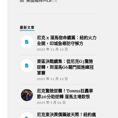
美國職棒MLB
(5)
最新文章
尼克 x 溜馬宿命續篇：紐約火力
全開，印城急尋防守解方
2025 年 11 月 12 日
東區決戰續集：從尼克G3驚險
逆轉，到溜馬G6關門挺進總冠
軍賽
2025 年 11 月 12 日
尼克驚險逆襲！Towns狂轟單
節20分助逆轉 溜馬主場飲恨
2025 年 5 月 26 日
尼克東決票價飆破天際！紐約瘋