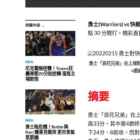
勇士(Warriors) vs 快艇(
相關內容 →
點 30 分開打，
精彩直
NBA
勇士「浪花兄弟」在上場對上
尼克驚險逆襲！Towns狂
4節
轟單節20分助逆轉 溜馬主
場飲恨
摘要
勇士「浪花兄弟」在上場對
NBA
高33分，其中第4節終場
勇士陷危機！Butler與
下24分、8助攻，而對手
Kerr爆意見衝突 更衣室氣
氛緊繃