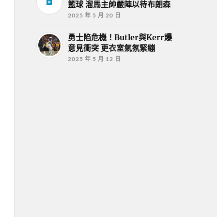
籃球 溜馬主帥嚴陣以待布朗森
2025 年 5 月 20 日
勇士陷危機！Butler與Kerr爆
意見衝突 更衣室氣氛緊繃
2025 年 5 月 12 日