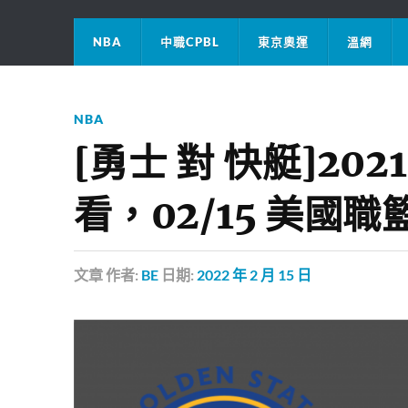
NBA
中職CPBL
東京奧運
溫網
NBA
[勇士 對 快艇]20
看，02/15 美國職
文章
作者:
BE
日期:
2022 年 2 月 15 日