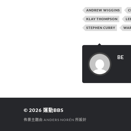
i
享
享
t
至
到
t
F
T
ANDREW WIGGINS
C
e
a
e
r
c
l
(
e
e
KLAY THOMPSON
LE
在
b
g
新
o
r
STEPHEN CURRY
WAR
視
o
a
窗
k
m
中
(
(
開
在
在
啟
新
新
)
視
視
窗
窗
中
中
BE
開
開
啟
啟
)
)
© 2026
運動BBS
佈景主題由
ANDERS NORÉN
所設計