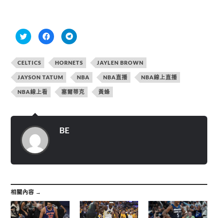
分
按
按
享
一
一
到
下
下
T
以
以
w
分
分
CELTICS
HORNETS
JAYLEN BROWN
i
享
享
t
至
到
t
F
T
JAYSON TATUM
NBA
NBA直播
NBA線上直播
e
a
e
r
c
l
NBA線上看
塞爾蒂克
黃蜂
(
e
e
在
b
g
新
o
r
視
o
a
窗
k
m
中
(
(
開
在
在
BE
啟
新
新
)
視
視
窗
窗
中
中
開
開
啟
啟
)
)
相關內容 →