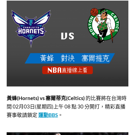
黃蜂(Hornets) vs 塞爾蒂克(Celtics)
的比賽將在台灣時
間 02月03日(星期四)上午 08 點 30 分開打，
精彩直播
賽事敬請鎖定
運動BBS
。