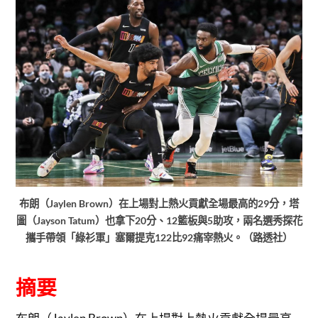
布朗（Jaylen Brown）在上場對上熱火貢獻全場最高的29分，塔
圖（Jayson Tatum）也拿下20分、12籃板與5助攻，兩名選秀探花
攜手帶領「綠衫軍」塞爾提克122比92痛宰熱火。（路透社）
摘要