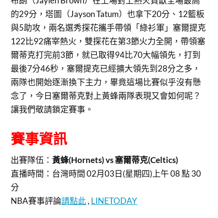
布朗（Jaylen Brown）在上場對上熱火貢獻全場最高
的29分，塔圖（Jayson Tatum）也拿下20分、12籃板
與5助攻，兩名選秀探花攜手帶領「綠衫軍」塞爾提克
122比92痛宰熱火，雙探花在第3節火力全開，帶領塞
爾蒂克打完前3節，就已取得94比70大幅領先，打到
最後7分46秒，塞爾提克已經擴大領先到28分之多，
兩隊也開始逐漸換下主力，畢竟這場比賽似乎沒有懸
念了，今日塞爾蒂克對上黃蜂兩隊表現又會如何呢？
讓我們敬請鎖定賽事。
賽事資訊
出賽隊伍：
黃蜂(Hornets) vs 塞爾蒂克(Celtics)
直播時間：
台灣時間 02月03日(星期四)上午 08 點 30
分
NBA賽事評論
請點此
,
LINETODAY