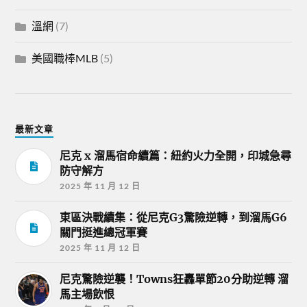
溫網
(7)
美國職棒MLB
(5)
最新文章
尼克 x 溜馬宿命續篇：紐約火力全開，印城急尋
防守解方
2025 年 11 月 12 日
東區決戰續集：從尼克G3驚險逆轉，到溜馬G6
關門挺進總冠軍賽
2025 年 11 月 12 日
尼克驚險逆襲！Towns狂轟單節20分助逆轉 溜
馬主場飲恨