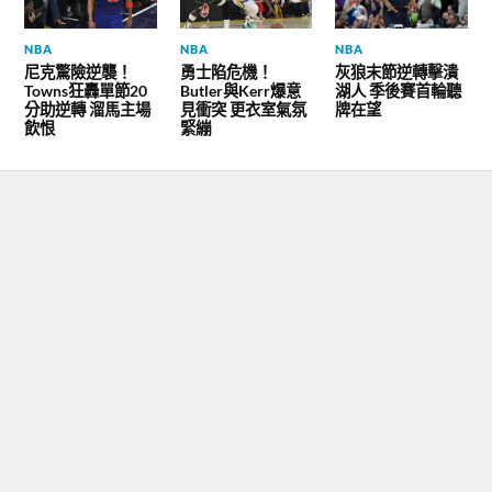
NBA
NBA
NBA
尼克驚險逆襲！
勇士陷危機！
灰狼末節逆轉擊潰
Towns狂轟單節20
Butler與Kerr爆意
湖人 季後賽首輪聽
分助逆轉 溜馬主場
見衝突 更衣室氣氛
牌在望
飲恨
緊繃