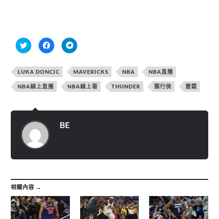
分
按
按
享
一
一
到
下
下
T
以
以
w
分
分
LUKA DONCIC
MAVERICKS
NBA
NBA直播
i
享
享
t
至
到
t
F
T
NBA線上直播
NBA線上看
THUNDER
獨行俠
雷霆
e
a
e
r
c
l
(
e
e
在
b
g
新
o
r
視
o
a
BE
窗
k
m
中
(
(
開
在
在
啟
新
新
)
視
視
窗
窗
中
中
開
開
啟
啟
)
)
相關內容 →