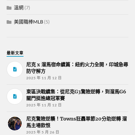
溫網
(7)
美國職棒MLB
(5)
最新文章
尼克 x 溜馬宿命續篇：紐約火力全開，印城急尋
防守解方
2025 年 11 月 12 日
東區決戰續集：從尼克G3驚險逆轉，到溜馬G6
關門挺進總冠軍賽
2025 年 11 月 12 日
尼克驚險逆襲！Towns狂轟單節20分助逆轉 溜
馬主場飲恨
2025 年 5 月 26 日