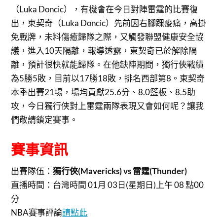
（Luka Doncic），有機會在今日對陣雷霆的比賽復
出，東契奇（Luka Doncic）先前因右腳踝痠痛，高掛
免戰牌，未料傷癒歸隊之際，又觸發聯盟健康安全協
議，進入10天隔離，報導透露，東契奇已於解除隔
離，預計很快就能歸隊。在他缺陣期間，獨行俠戰績
為5勝5敗，目前以17勝18敗，排名西部第8。東契奇
本季出賽21場，場均貢獻25.6分、8.0籃板、8.5助
攻，今日獨行俠對上雷霆兩隊表現又會如何呢？讓我
們敬請鎖定賽事。
賽事資訊
出賽隊伍：
獨行俠(Mavericks) vs 雷霆(Thunder)
直播時間：
台灣時間 01月 03日(星期日)上午 08 點00
分
NBA賽事評論
請點此