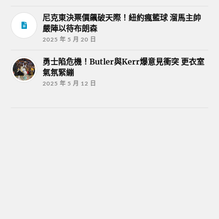
尼克東決票價飆破天際！紐約瘋籃球 溜馬主帥
嚴陣以待布朗森
2025 年 5 月 20 日
勇士陷危機！Butler與Kerr爆意見衝突 更衣室
氣氛緊繃
2025 年 5 月 12 日