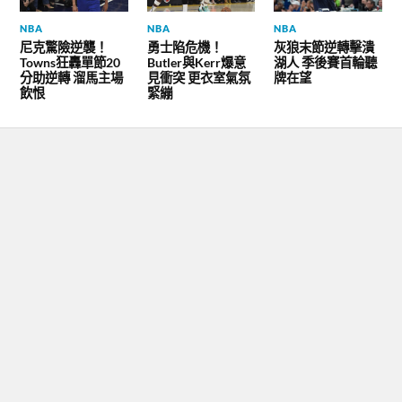
NBA
NBA
NBA
尼克驚險逆襲！
勇士陷危機！
灰狼末節逆轉擊潰
Towns狂轟單節20
Butler與Kerr爆意
湖人 季後賽首輪聽
分助逆轉 溜馬主場
見衝突 更衣室氣氛
牌在望
飲恨
緊繃