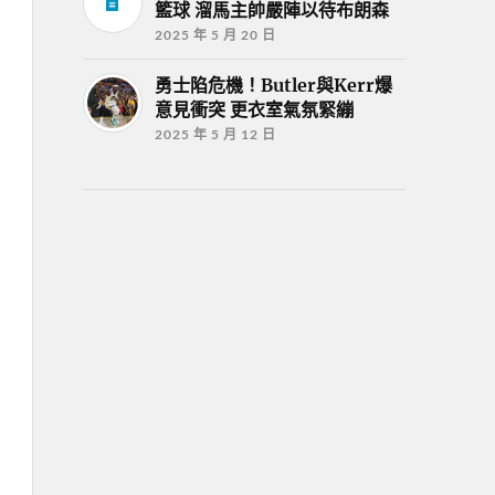
籃球 溜馬主帥嚴陣以待布朗森
2025 年 5 月 20 日
勇士陷危機！Butler與Kerr爆
意見衝突 更衣室氣氛緊繃
2025 年 5 月 12 日