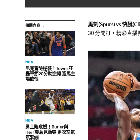
馬刺(Spurs) vs 快艇(Cli
相關內容 →
30 分開打，
精彩直播
NBA
尼克驚險逆襲！Towns狂
轟單節20分助逆轉 溜馬主
場飲恨
NBA
勇士陷危機！Butler與
Kerr爆意見衝突 更衣室氣
氛緊繃