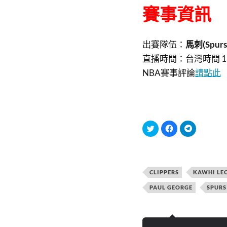
賽事資訊
出賽隊伍：
馬刺(Spurs)
直播時間：
台灣時間 11
NBA賽事評論
請點此
分
按
按
享
一
一
到
下
下
T
以
以
w
分
分
i
享
享
t
至
到
t
F
T
CLIPPERS
KAWHI LE
e
a
e
r
c
l
(
e
e
PAUL GEORGE
SPURS
在
b
g
新
o
r
視
o
a
窗
k
m
中
(
(
開
在
在