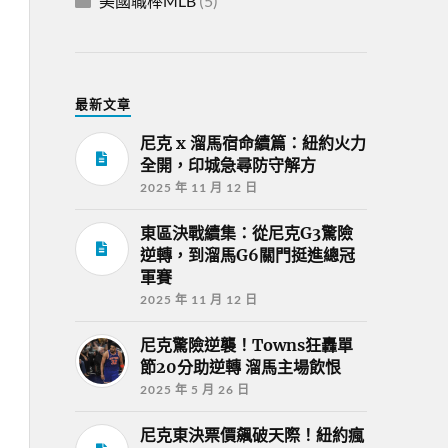
美國職棒MLB
(5)
最新文章
尼克 x 溜馬宿命續篇：紐約火力
全開，印城急尋防守解方
2025 年 11 月 12 日
東區決戰續集：從尼克G3驚險
逆轉，到溜馬G6關門挺進總冠
軍賽
2025 年 11 月 12 日
尼克驚險逆襲！Towns狂轟單
節20分助逆轉 溜馬主場飲恨
2025 年 5 月 26 日
尼克東決票價飆破天際！紐約瘋