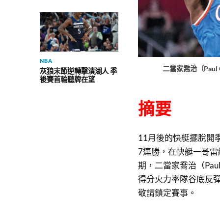
NBA
二當家喬治（Paul
灰狼末節逆轉擊潰湖人 季
後賽首輪聽牌在望
摘要
11月後的快艇擺脫開季
7連勝，在快艇一哥雷納
期，二當家喬治（Paul
得分火力率隊谷底反
敬請鎖定賽事。