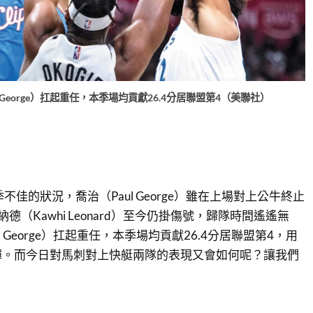
 George）扛起重任，本季場均貢獻26.4分居聯盟第4（美聯社）
不佳的狀況，喬治（Paul George）雖在上場對上公牛終止
德（Kawhi Leonard）至今仍掛傷號，歸隊時間遙遙無
 George）扛起重任，本季場均貢獻26.4分居聯盟第4，用
彈。而今日對馬刺對上快艇兩隊的表現又會如何呢？讓我們