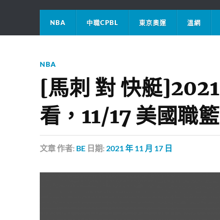
NBA
中職CPBL
東京奧運
溫網
NBA
[馬刺 對 快艇]20
看，11/17 美國職
文章
作者:
BE
日期:
2021 年 11 月 17 日