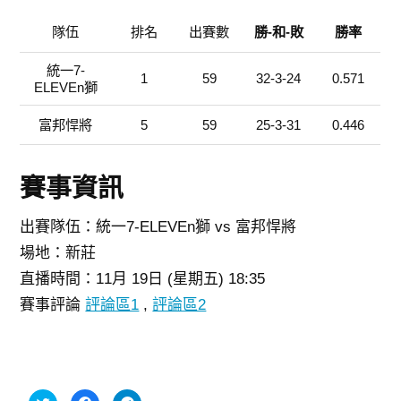
隊伍
排名
出賽數
勝-和-敗
勝率
統一7-
1
59
32-3-24
0.571
ELEVEn獅
富邦悍將
5
59
25-3-31
0.446
賽事資訊
出賽隊伍：統一7-ELEVEn獅 vs 富邦悍將
場地：新莊
直播時間：11月 19日 (星期五) 18:35
賽事評論
評論區1
,
評論區2
分
按
按