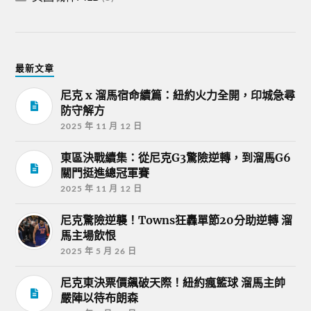
最新文章
尼克 x 溜馬宿命續篇：紐約火力全開，印城急尋
防守解方
2025 年 11 月 12 日
東區決戰續集：從尼克G3驚險逆轉，到溜馬G6
關門挺進總冠軍賽
2025 年 11 月 12 日
尼克驚險逆襲！Towns狂轟單節20分助逆轉 溜
馬主場飲恨
2025 年 5 月 26 日
尼克東決票價飆破天際！紐約瘋籃球 溜馬主帥
嚴陣以待布朗森