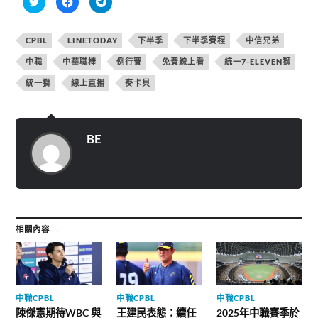
享
一
一
到
下
下
T
以
以
w
分
分
CPBL
LINETODAY
下半季
下半季賽程
中信兄弟
i
享
享
t
至
到
t
F
T
中職
中華職棒
例行賽
免費線上看
統一7-ELEVEN獅
e
a
e
r
c
l
統一獅
線上直播
麥卡貝
(
e
e
在
b
g
新
o
r
視
o
a
窗
k
m
中
(
(
開
在
在
BE
啟
新
新
)
視
視
窗
窗
中
中
開
開
啟
啟
)
)
相關內容 →
中職CPBL
中職CPBL
中職CPBL
陳傑憲期待WBC 與
王建民表態：續任
2025年中職賽季於