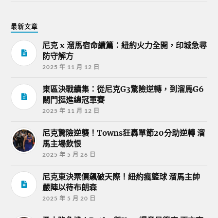
最新文章
尼克 x 溜馬宿命續篇：紐約火力全開，印城急尋
防守解方
2025 年 11 月 12 日
東區決戰續集：從尼克G3驚險逆轉，到溜馬G6
關門挺進總冠軍賽
2025 年 11 月 12 日
尼克驚險逆襲！Towns狂轟單節20分助逆轉 溜
馬主場飲恨
2025 年 5 月 26 日
尼克東決票價飆破天際！紐約瘋籃球 溜馬主帥
嚴陣以待布朗森
2025 年 5 月 20 日