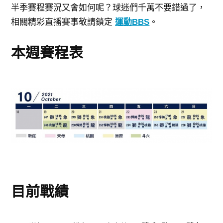
半季賽程賽況又會如何呢？球迷們千萬不要錯過了，
相關
精彩直播賽事敬請鎖定
運動BBS
。
本週賽程表
目前戰績