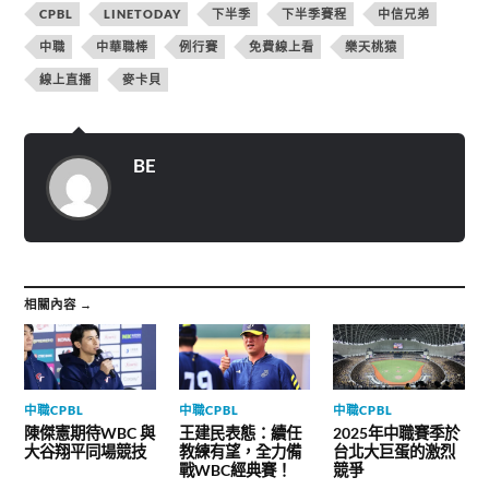
w
分
分
CPBL
LINETODAY
下半季
下半季賽程
中信兄弟
i
享
享
t
至
到
t
F
T
中職
中華職棒
例行賽
免費線上看
樂天桃猿
e
a
e
r
c
l
線上直播
麥卡貝
(
e
e
在
b
g
新
o
r
視
o
a
窗
k
m
中
(
(
開
在
在
BE
啟
新
新
)
視
視
窗
窗
中
中
開
開
啟
啟
)
)
相關內容 →
中職CPBL
中職CPBL
中職CPBL
陳傑憲期待WBC 與
王建民表態：續任
2025年中職賽季於
大谷翔平同場競技
教練有望，全力備
台北大巨蛋的激烈
戰WBC經典賽！
競爭