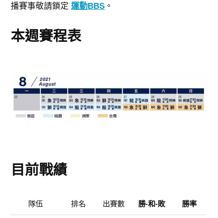
播賽事敬請鎖定
運動BBS
。
本週賽程表
目前戰績
隊伍
排名
出賽數
勝-和-敗
勝率