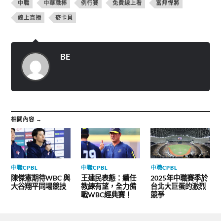
t
F
T
中職
中華職棒
例行賽
免費線上看
富邦悍將
e
a
e
r
c
l
線上直播
麥卡貝
(
e
e
在
b
g
新
o
r
視
o
a
窗
k
m
中
(
(
開
在
在
BE
啟
新
新
)
視
視
窗
窗
中
中
開
開
啟
啟
)
)
相關內容 →
中職CPBL
中職CPBL
中職CPBL
陳傑憲期待WBC 與
王建民表態：續任
2025年中職賽季於
大谷翔平同場競技
教練有望，全力備
台北大巨蛋的激烈
戰WBC經典賽！
競爭