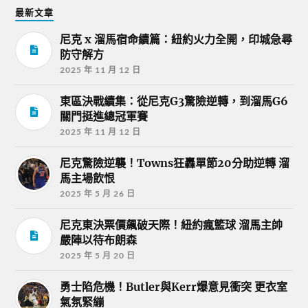
最新文章
尼克 x 溜馬宿命續篇：紐約火力全開，印城急尋
防守解方
2025 年 11 月 12 日
東區決戰續集：從尼克G3驚險逆轉，到溜馬G6
關門挺進總冠軍賽
2025 年 11 月 12 日
尼克驚險逆襲！Towns狂轟單節20分助逆轉 溜
馬主場飲恨
2025 年 5 月 26 日
尼克東決票價飆破天際！紐約瘋籃球 溜馬主帥
嚴陣以待布朗森
2025 年 5 月 20 日
勇士陷危機！Butler與Kerr爆意見衝突 更衣室
氣氛緊繃