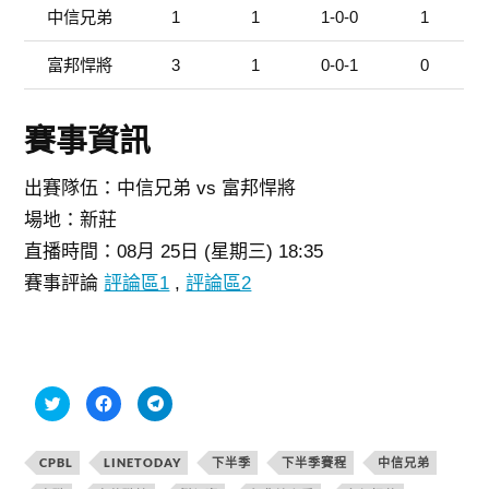
中信兄弟
1
1
1-0-0
1
富邦悍將
3
1
0-0-1
0
賽事資訊
出賽隊伍：中信兄弟 vs 富邦悍將
場地：新莊
直播時間：08月 25日 (星期三) 18:35
賽事評論
評論區1
,
評論區2
分
按
按
享
一
一
到
下
下
T
以
以
w
分
分
CPBL
LINETODAY
下半季
下半季賽程
中信兄弟
i
享
享
t
至
到