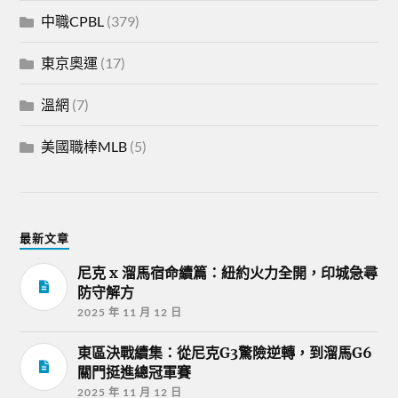
中職CPBL
(379)
東京奧運
(17)
溫網
(7)
美國職棒MLB
(5)
最新文章
尼克 x 溜馬宿命續篇：紐約火力全開，印城急尋
防守解方
2025 年 11 月 12 日
東區決戰續集：從尼克G3驚險逆轉，到溜馬G6
關門挺進總冠軍賽
2025 年 11 月 12 日