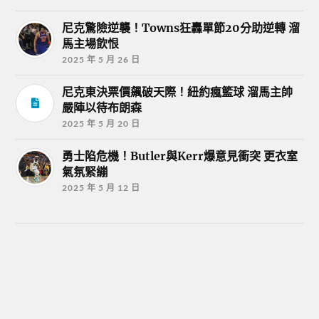
尼克驚險逆襲！Towns狂轟單節20分助逆轉 溜
馬主場飲恨
2025 年 5 月 26 日
尼克東決票價飆破天際！紐約瘋籃球 溜馬主帥
嚴陣以待布朗森
2025 年 5 月 20 日
勇士陷危機！Butler與Kerr爆意見衝突 更衣室
氣氛緊繃
2025 年 5 月 12 日