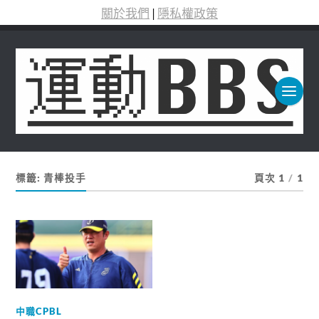
關於我們
|
隱私權政策
標籤:
青棒投手
頁次 1
/
1
中職CPBL