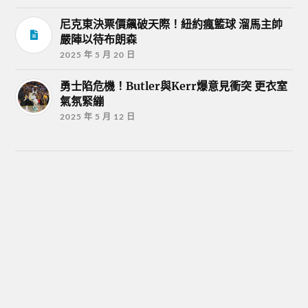
尼克東決票價飆破天際！紐約瘋籃球 溜馬主帥
嚴陣以待布朗森
2025 年 5 月 20 日
勇士陷危機！Butler與Kerr爆意見衝突 更衣室
氣氛緊繃
2025 年 5 月 12 日