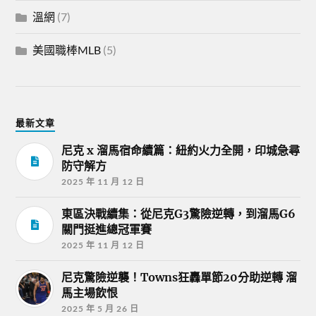
溫網
(7)
美國職棒MLB
(5)
最新文章
尼克 x 溜馬宿命續篇：紐約火力全開，印城急尋
防守解方
2025 年 11 月 12 日
東區決戰續集：從尼克G3驚險逆轉，到溜馬G6
關門挺進總冠軍賽
2025 年 11 月 12 日
尼克驚險逆襲！Towns狂轟單節20分助逆轉 溜
馬主場飲恨
2025 年 5 月 26 日