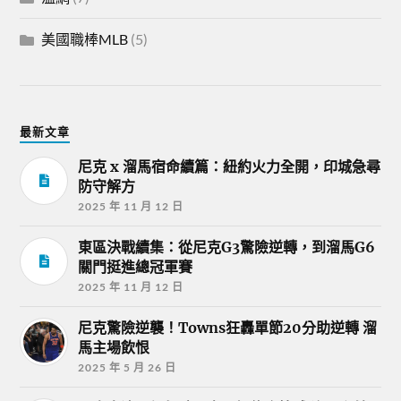
美國職棒MLB
(5)
最新文章
尼克 x 溜馬宿命續篇：紐約火力全開，印城急尋
防守解方
2025 年 11 月 12 日
東區決戰續集：從尼克G3驚險逆轉，到溜馬G6
關門挺進總冠軍賽
2025 年 11 月 12 日
尼克驚險逆襲！Towns狂轟單節20分助逆轉 溜
馬主場飲恨
2025 年 5 月 26 日