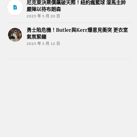
尼克東決票價飆破天際！紐約瘋籃球 溜馬主帥
嚴陣以待布朗森
2025 年 5 月 20 日
勇士陷危機！Butler與Kerr爆意見衝突 更衣室
氣氛緊繃
2025 年 5 月 12 日