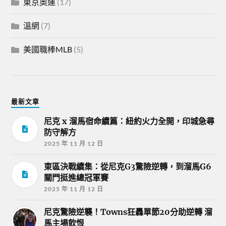
東京奧運
(17)
溫網
(7)
美國職棒MLB
(5)
最新文章
尼克 x 溜馬宿命續篇：紐約火力全開，印城急尋
防守解方
2025 年 11 月 12 日
東區決戰續集：從尼克G3驚險逆轉，到溜馬G6
關門挺進總冠軍賽
2025 年 11 月 12 日
尼克驚險逆襲！Towns狂轟單節20分助逆轉 溜
馬主場飲恨