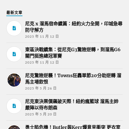
最新文章
尼克 x 溜馬宿命續篇：紐約火力全開，印城急尋
防守解方
2025 年 11 月 12 日
東區決戰續集：從尼克G3驚險逆轉，到溜馬G6
關門挺進總冠軍賽
2025 年 11 月 12 日
尼克驚險逆襲！Towns狂轟單節20分助逆轉 溜
馬主場飲恨
2025 年 5 月 26 日
尼克東決票價飆破天際！紐約瘋籃球 溜馬主帥
嚴陣以待布朗森
2025 年 5 月 20 日
勇士陷危機！Butler與Kerr爆意見衝突 更衣室