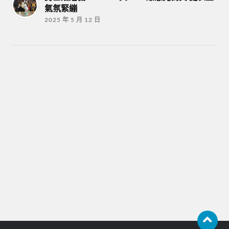
氣氛緊繃
2025 年 5 月 12 日