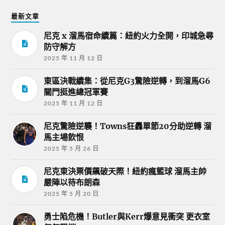
最新文章
尼克 x 溜馬宿命續篇：紐約火力全開，印城急尋
防守解方
2025 年 11 月 12 日
東區決戰續集：從尼克G3驚險逆轉，到溜馬G6
關門挺進總冠軍賽
2025 年 11 月 12 日
尼克驚險逆襲！Towns狂轟單節20分助逆轉 溜
馬主場飲恨
2025 年 5 月 26 日
尼克東決票價飆破天際！紐約瘋籃球 溜馬主帥
嚴陣以待布朗森
2025 年 5 月 20 日
勇士陷危機！Butler與Kerr爆意見衝突 更衣室