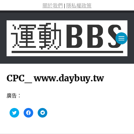
關於我們
|
隱私權政策
CPC_ www.daybuy.tw
廣告：
分
按
按
享
一
一
到
下
下
T
以
以
w
分
分
i
享
享
t
至
到